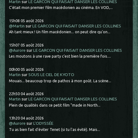
Martin
sur
LE GARCON QUI FAISAIT DANSER LES COLLINES
C'était mon premier film macédonien au cinéma. En VOD,...
15h08
05
août 2026
@Martin
sur
LE GARCON QUI FAISAIT DANSER LES COLLINES
Ah tant mieux ! Un film macédonien... on peut dire qu'on...
15h07
05
août 2026
@Aurore
sur
LE GARCON QUI FAISAIT DANSER LES COLLINES
Les moutons à une rave party c'est bien la première fois....
00h00
05
août 2026
Martin
sur
SOUS LE CIEL DE KYOTO
Mouais... beaucoup trop de pathos à mon goût. La scène...
22h50
04
août 2026
Martin
sur
LE GARCON QUI FAISAIT DANSER LES COLLINES
Plein de qualités dans ce petit film "made in North...
13h20
04
août 2026
@Aurore
sur
L'ODYSSÉE
Tu as bien fait d'éviter Tenet (si tu l'as évité). Mais...