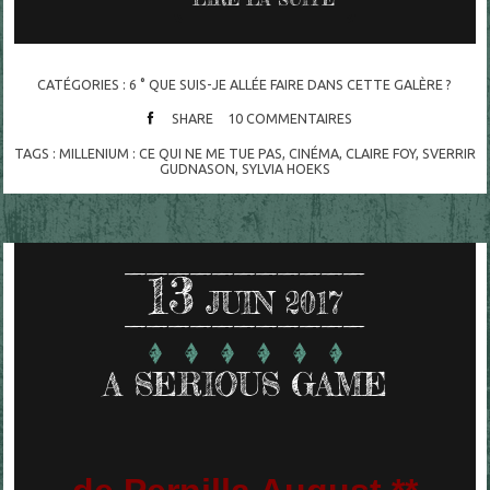
CATÉGORIES :
6 ° QUE SUIS-JE ALLÉE FAIRE DANS CETTE GALÈRE ?
SHARE
10
COMMENTAIRES
TAGS :
MILLENIUM : CE QUI NE ME TUE PAS
,
CINÉMA
,
CLAIRE FOY
,
SVERRIR
GUDNASON
,
SYLVIA HOEKS
13
JUIN 2017
A SERIOUS GAME