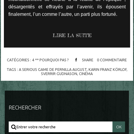
désargentés et effrayés par l’avenir, ils épousent
finalement, l’un comme l’autre, un parti plus fortuné.
LIRE LA SUITE
CATÉGORIES :
4 ** POURQUOI PAS ?
SHARE
0
COMMENTAIRE
TAGS :
A SERIOUS GAME DE PERNILLA AUGUST
,
KARIN FRANZ KÖRLOF
,
SVERRIR GUDNASON
,
CINÉMA
RECHERCHER