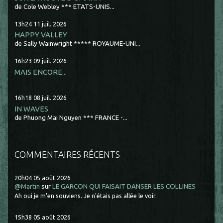
de Cole Webley *** ETATS-UNIS...
13h24
11
juil. 2026
HAPPY VALLEY
de Sally Wainwright ***** ROYAUME-UNI...
16h23
09
juil. 2026
MAIS ENCORE...
16h18
08
juil. 2026
IN WAVES
de Phuong Mai Nguyen *** FRANCE -...
COMMENTAIRES RÉCENTS
20h04
05
août 2026
@Martin
sur
LE GARCON QUI FAISAIT DANSER LES COLLINES
Ah oui je m'en souviens. Je n'étais pas allée le voir.
15h38
05
août 2026