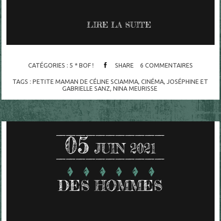
LIRE LA SUITE
CATÉGORIES :
5 * BOF !
SHARE
6
COMMENTAIRES
TAGS :
PETITE MAMAN DE CÉLINE SCIAMMA
,
CINÉMA
,
JOSÉPHINE ET
GABRIELLE SANZ
,
NINA MEURISSE
05
JUIN 2021
DES HOMMES