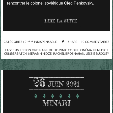
rencontrer le colonel soviétique Oleg Penkovsky.
LIRE LA SUITE
CATÉGORIES :
2 **** INDISPENSABLE
SHARE
10
COMMENTAIRES
TAGS :
UN ESPION ORDINAIRE DE DOMINIC COOKE
,
CINÉMA
,
BENEDICT
CUMBERBATCH
,
MERAB NINIDZE
,
RACHEL BROSNAHAN
,
JESSIE BUCKLEY
26
JUIN 2021
MINARI