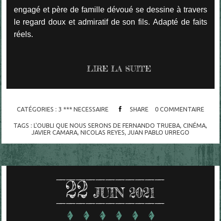
engagé et père de famille dévoué se dessine à travers
le regard doux et admiratif de son fils.
Adapté de faits
réels.
LIRE LA SUITE
CATÉGORIES :
3 *** NECESSAIRE
SHARE
0
COMMENTAIRE
TAGS :
L'OUBLI QUE NOUS SERONS DE FERNANDO TRUEBA
,
CINÉMA
,
JAVIER CAMARA
,
NICOLAS REYES
,
JUAN PABLO URREGO
22
JUIN 2021