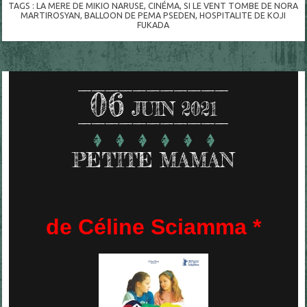
TAGS :
LA MERE DE MIKIO NARUSE
,
CINÉMA
,
SI LE VENT TOMBE DE NORA
MARTIROSYAN
,
BALLOON DE PEMA PSEDEN
,
HOSPITALITE DE KOJI
FUKADA
06
JUIN 2021
PETITE MAMAN
de Céline Sciamma *