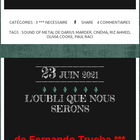
CATÉGORIES :
3 *** NECESSAIRE
SHARE
4
COMMENTAIRES
TAGS :
SOUND OF METAL DE DARIUS MARDER
,
CINÉMA
,
RIZ AHMED
,
OLIVIA COOKE
,
PAUL RACI
23
JUIN 2021
L'OUBLI QUE NOUS
SERONS
de Fernando Trueba ***