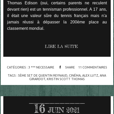
Thomas Edison (oui, certains parents ne reculent
devant rien) est un tennisman professionnel. A 17 ans,
il était une valeur sûre du tennis français mais n'a
jamais réussi à dépasser la 200ème place au
classement mondial.
LIRE LA SUITE
CATÉGORIES :
3 *** NECESSAIRE
SHARE
11
COMMENTAIRES
TAGS :
5ÈME SET DE QUENTIN REYNAUD
,
CINÉMA
,
ALEX LUTZ
,
ANA
GIRARDOT
,
KRISTIN SCOTT THOMAS
16
JUIN 2021