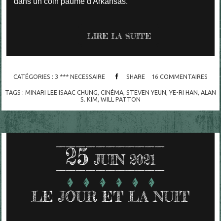
dans un coin paumé d'Arkansas.
LIRE LA SUITE
CATÉGORIES :
3 *** NECESSAIRE
SHARE
16
COMMENTAIRES
TAGS :
MINARI LEE ISAAC CHUNG
,
CINÉMA
,
STEVEN YEUN
,
YE-RI HAN
,
ALAN
S. KIM
,
WILL PATTON
25
JUIN 2021
LE JOUR ET LA NUIT