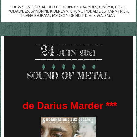
TAGS :
LES DEUX ALFRED DE BRUNO PODALYDES
,
CINÉMA
,
DENIS
PODALYDÈS
,
SANDRINE KIBERLAIN
,
BRUNO PODALYDÈS
,
YANN FRISH
,
LUANA BAJRAMI
,
MEDECIN DE NUIT D'ELIE WAJEMAN
24
JUIN 2021
SOUND OF METAL
de Darius Marder ***