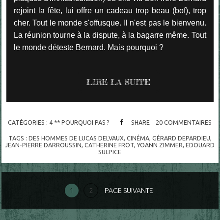
rejoint la fête, lui offre un cadeau trop beau (bof), trop
cher. Tout le monde s'offusque. Il n'est pas le bienvenu.
La réunion tourne à la dispute, à la bagarre même. Tout
le monde déteste Bernard. Mais pourquoi ?
LIRE LA SUITE
CATÉGORIES :
4 ** POURQUOI PAS ?
SHARE
20
COMMENTAIRES
TAGS :
DES HOMMES DE LUCAS DELVAUX
,
CINÉMA
,
GÉRARD DEPARDIEU
,
JEAN-PIERRE DARROUSSIN
,
CATHERINE FROT
,
YOANN ZIMMER
,
EDOUARD
SULPICE
1
2
PAGE SUIVANTE