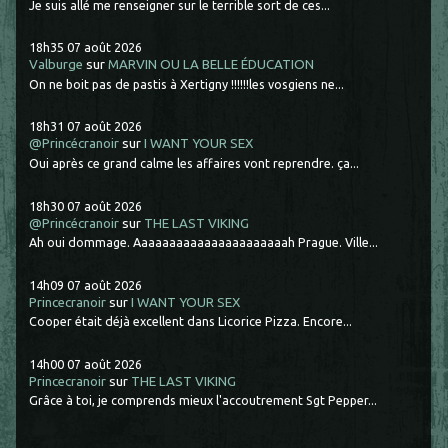
Je suis allé me renseigner sur le terrible sort de ces...
18h35
07
août 2026
Valburge
sur
MARVIN OU LA BELLE ÉDUCATION
On ne boit pas de pastis à Xertigny !!!!!!les vosgiens ne...
18h31
07
août 2026
@Princécranoir
sur
I WANT YOUR SEX
Oui après ce grand calme les affaires vont reprendre. ça...
18h30
07
août 2026
@Princécranoir
sur
THE LAST VIKING
Ah oui dommage. Aaaaaaaaaaaaaaaaaaaaaah Prague. Ville...
14h09
07
août 2026
Princecranoir
sur
I WANT YOUR SEX
Cooper était déjà excellent dans Licorice Pizza. Encore...
14h00
07
août 2026
Princecranoir
sur
THE LAST VIKING
Grâce à toi, je comprends mieux l'accoutrement Sgt Pepper...