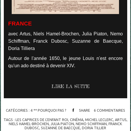
FRANCE
avec Artus, Niels Hamel-Brochen, Julia Piaton, Nemo
Schiffman, Franck Dubosc, Suzanne de Baecque,
Doria Tilliera
Autour de l'année 1650, le jeune Louis n'est encore
qu'un ado destiné à devenir XIV.
LIRE LA SUITE
CATÉGORIES :
4 ** POURQUOI PAS ?
SHARE
6
COMMENTAIRES
TAGS :
LES CAPRICES DE L'ENFANT ROI
,
CINÉMA
,
MICHEL LECLERC
,
ARTUS
,
NIELS HAMEL-BROCHEN
,
JULIA PIATON
,
NEMO SCHIFFMAN
,
FRANCK
DUBOSC
,
SUZANNE DE BAECQUE
,
DORIA TILLIER