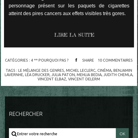
personnage présent sur les paquets de cigarettes
atteint des pires cancers aux effets visibles très gores.
LIRE LA SUITE
CATÉGORIES :
4 ** POURQUOI PAS ?
SHARE
10
COMMENTAIRES
TAGS :
LE MÉLANGE DES GENRES
,
MICHEL LECLERC
,
CINÉMA
,
BENJAMIN
LAVERNHE
,
LÉA DRUCKER
,
JULIA PATON
,
MEHLIA BEDIA
,
JUDITH CHEMLA
,
VINCENT ELBAZ
,
VINCENT DELERM
RECHERCHER