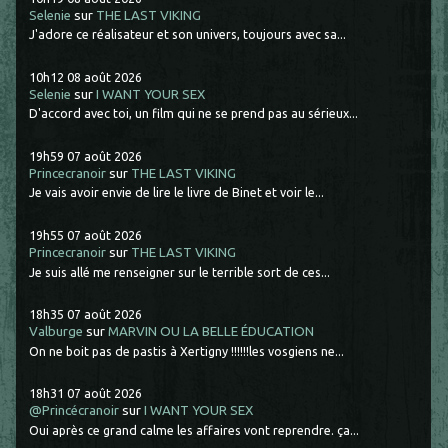
Selenie
sur
THE LAST VIKING
J'adore ce réalisateur et son univers, toujours avec sa...
10h12
08
août 2026
Selenie
sur
I WANT YOUR SEX
D'accord avec toi, un film qui ne se prend pas au sérieux...
19h59
07
août 2026
Princecranoir
sur
THE LAST VIKING
Je vais avoir envie de lire le livre de Binet et voir le...
19h55
07
août 2026
Princecranoir
sur
THE LAST VIKING
Je suis allé me renseigner sur le terrible sort de ces...
18h35
07
août 2026
Valburge
sur
MARVIN OU LA BELLE ÉDUCATION
On ne boit pas de pastis à Xertigny !!!!!!les vosgiens ne...
18h31
07
août 2026
@Princécranoir
sur
I WANT YOUR SEX
Oui après ce grand calme les affaires vont reprendre. ça...