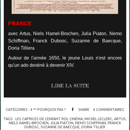
FRANCE
avec Artus, Niels Hamel-Brochen, Julia Piaton, Nemo
Schiffman, Franck Dubosc, Suzanne de Baecque,
Doria Tilliera
Autour de l'année 1650, le jeune Louis n'est encore
qu'un ado destiné à devenir XIV.
LIRE LA SUITE
CATÉGORIES :
4 ** POURQUOI PAS ?
SHARE
6
COMMENTAIRES
TAGS :
LES CAPRICES DE L'ENFANT ROI
,
CINÉMA
,
MICHEL LECLERC
,
ARTUS
,
NIELS HAMEL-BROCHEN
,
JULIA PIATON
,
NEMO SCHIFFMAN
,
FRANCK
DUBOSC
,
SUZANNE DE BAECQUE
,
DORIA TILLIER