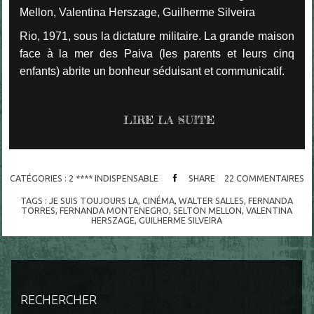
Mellon, Valentina Herszage, Guilherme Silveira
Rio, 1971, sous la dictature militaire. La grande maison
face à la mer des Paiva (les parents et leurs cinq
enfants) abrite un bonheur séduisant et communicatif.
LIRE LA SUITE
CATÉGORIES :
2 **** INDISPENSABLE
SHARE
22
COMMENTAIRES
TAGS :
JE SUIS TOUJOURS LA
,
CINÉMA
,
WALTER SALLES
,
FERNANDA
TORRES
,
FERNANDA MONTENEGRO
,
SELTON MELLON
,
VALENTINA
HERSZAGE
,
GUILHERME SILVEIRA
RECHERCHER