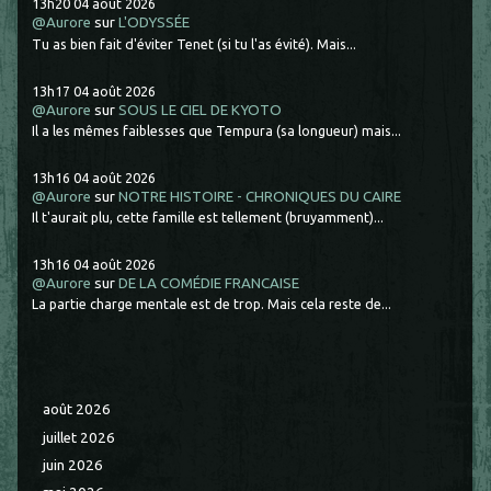
13h20
04
août 2026
@Aurore
sur
L'ODYSSÉE
Tu as bien fait d'éviter Tenet (si tu l'as évité). Mais...
13h17
04
août 2026
@Aurore
sur
SOUS LE CIEL DE KYOTO
Il a les mêmes faiblesses que Tempura (sa longueur) mais...
13h16
04
août 2026
@Aurore
sur
NOTRE HISTOIRE - CHRONIQUES DU CAIRE
Il t'aurait plu, cette famille est tellement (bruyamment)...
13h16
04
août 2026
@Aurore
sur
DE LA COMÉDIE FRANCAISE
La partie charge mentale est de trop. Mais cela reste de...
août 2026
juillet 2026
juin 2026