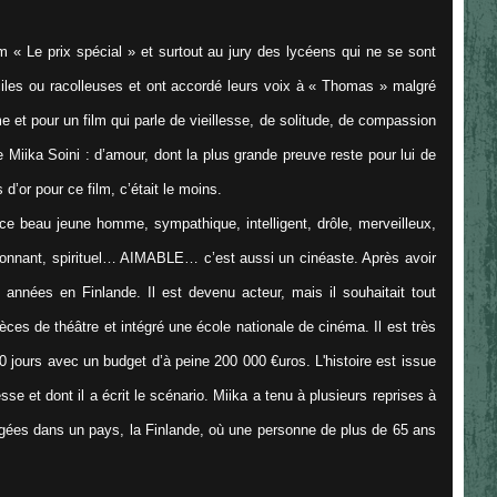
m « Le prix spécial » et surtout au jury des lycéens qui ne se sont
aciles ou racolleuses et ont accordé leurs voix à « Thomas » malgré
 et pour un film qui parle de vieillesse, de solitude, de compassion
Miika Soini : d’amour, dont la plus grande preuve reste pour lui de
d’or pour ce film, c’était le moins.
e beau jeune homme, sympathique, intelligent, drôle, merveilleux,
 étonnant, spirituel… AIMABLE… c’est aussi un cinéaste. Après avoir
s années en Finlande. Il est devenu acteur, mais il souhaitait tout
èces de théâtre et intégré une école nationale de cinéma. Il est très
0 jours avec un budget d’à peine 200 000 €uros. L'histoire est issue
lesse et dont il a écrit le scénario. Miika a tenu à plusieurs reprises à
gées dans un pays, la Finlande, où une personne de plus de 65 ans