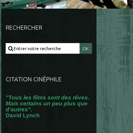
RECHERCHER
CITATION CINÉPHILE
"Tous les films sont des rêves.
Mais certains un peu plus que
d'autres".
David Lynch