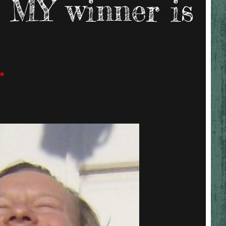
 MY winner is
*