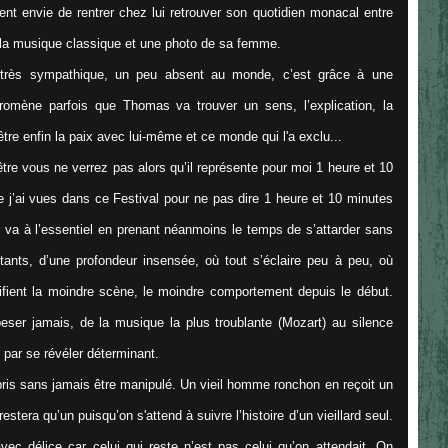
t envie de rentrer chez lui retrouver son quotidien monacal entre
e la musique classique et une photo de sa femme.
s très sympathique, un peu absent au monde, c’est grâce à une
romène parfois que Thomas va trouver un sens, l’explication, la
tre enfin la paix avec lui-même et ce monde qui l'a exclu...
e vous ne verrez pas alors qu’il représente pour moi 1 heure et 10
 j’ai vues dans ce Festival pour ne pas dire 1 heure et 10 minutes
i va à l’essentiel en prenant néanmoins le temps de s’attarder sans
tants, d’une profondeur insensée, où tout s’éclaire peu à peu, où
stifient la moindre scène, le moindre comportement depuis le début.
eser jamais, de la musique la plus troublante (Mozart) au silence
t par se révéler déterminant.
pris sans jamais être manipulé. Un vieil homme ronchon en reçoit un
restera qu’un puisqu’on s'attend à suivre l’histoire d’un vieillard seul.
vec délice car celui qui reste n’est pas celui qu’on attendait. On