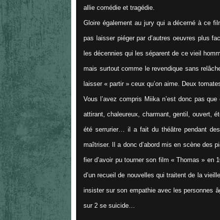
allie comédie et tragédie.
Gloire également au jury qui a décerné à ce fil
pas laisser piéger par d’autres oeuvres plus f
les décennies qui les séparent de ce vieil homme
mais surtout comme le revendique sans relâche 
laisser « partir » ceux qu’on aime. Deux tomates 
Vous l’avez compris Miika n’est donc pas que c
attirant, chaleureux, charmant, gentil, ouvert,
été serrurier… il a fait du théâtre pendant de
maîtriser. Il a donc d’abord mis en scène des pi
fier d’avoir pu tourner son film « Thomas » en 1
d’un recueil de nouvelles qui traitent de la vieil
insister sur son empathie avec les personnes â
sur 2 se suicide…