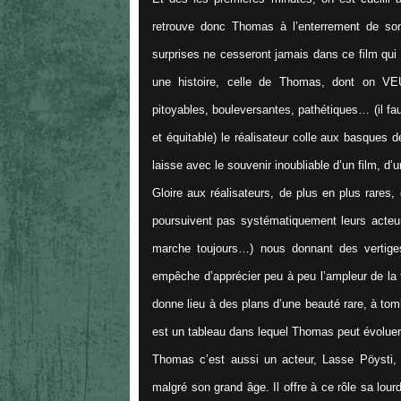
retrouve donc Thomas à l’enterrement de son 
surprises ne cesseront jamais dans ce film qui r
une histoire, celle de Thomas, dont on VEUT
pitoyables, bouleversantes, pathétiques… (il fa
et équitable) le réalisateur colle aux basque
laisse avec le souvenir inoubliable d’un film, d
Gloire aux réalisateurs, de plus en plus rares,
poursuivent pas systématiquement leurs acteur
marche toujours…) nous donnant des vertiges
empêche d’apprécier peu à peu l’ampleur de la 
donne lieu à des plans d’une beauté rare, à tomb
est un tableau dans lequel Thomas peut évoluer
Thomas c’est aussi un acteur, Lasse Pöysti, 
malgré son grand âge. Il offre à ce rôle sa lou