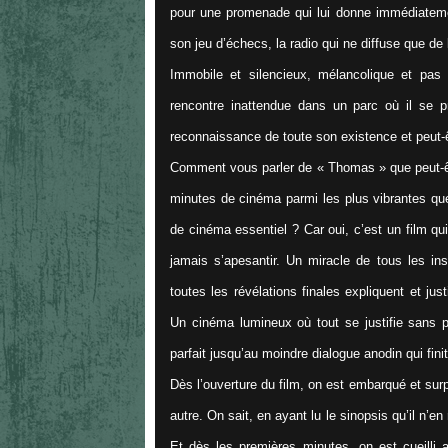
pour une promenade qui lui donne immédiatemen
son jeu d’échecs, la radio qui ne diffuse que d
Immobile et silencieux, mélancolique et pa
rencontre inattendue dans un parc où il se p
reconnaissance de toute son existence et peut-ê
Comment vous parler de « Thomas » que peut-êtr
minutes de cinéma parmi les plus vibrantes que
de cinéma essentiel ? Car oui, c’est un film qu
jamais s’apesantir. Un miracle de tous les ins
toutes les révélations finales expliquent et ju
Un cinéma lumineux où tout se justifie sans p
parfait jusqu’au moindre dialogue anodin qui fini
Dès l’ouverture du film, on est embarqué et sur
autre. On sait, en ayant lu le sinopsis qu’il n’en 
Et dès les premières minutes, on est cueilli a