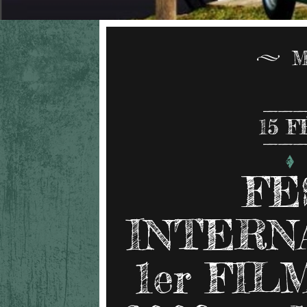
M
15
F
FE
INTERN
1er FIL