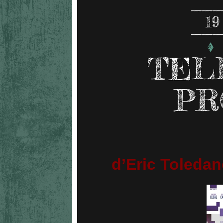
19
TEL
PR
d’Eric Toledan