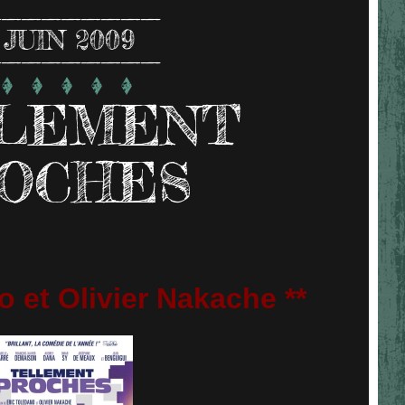
JUIN 2009
LEMENT
OCHES
o et Olivier Nakache **