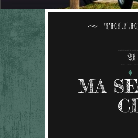
TELLE
21
MA SE
C