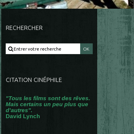
RECHERCHER
CITATION CINÉPHILE
"Tous les films sont des rêves.
Mais certains un peu plus que
d'autres".
David Lynch