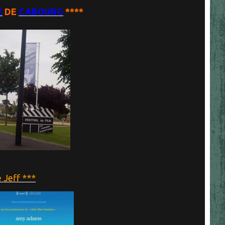
E
DE
CABOURG
****
Jeff ***