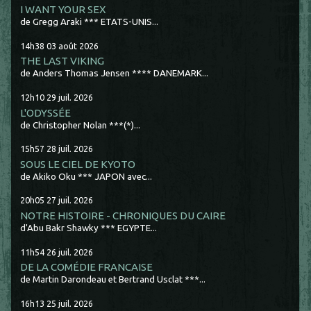
I WANT YOUR SEX
de Gregg Araki *** ETATS-UNIS...
14h38
03
août 2026
THE LAST VIKING
de Anders Thomas Jensen **** DANEMARK...
12h10
29
juil. 2026
L'ODYSSÉE
de Christopher Nolan ***(*)...
15h57
28
juil. 2026
SOUS LE CIEL DE KYOTO
de Akiko Oku *** JAPON avec...
20h05
27
juil. 2026
NOTRE HISTOIRE - CHRONIQUES DU CAIRE
d'Abu Bakr Shawky *** EGYPTE...
11h54
26
juil. 2026
DE LA COMÉDIE FRANCAISE
de Martin Darondeau et Bertrand Usclat ***...
16h13
25
juil. 2026