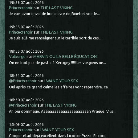
19h59
07
août 2026
Princecranoir
sur
THE LAST VIKING
Je vais avoir envie de lire le livre de Binet et voir le...
19h55
07
août 2026
Princecranoir
sur
THE LAST VIKING
Je suis allé me renseigner sur le terrible sort de ces...
18h35
07
août 2026
Valburge
sur
MARVIN OU LA BELLE ÉDUCATION
On ne boit pas de pastis à Xertigny !!!!!!les vosgiens ne...
18h31
07
août 2026
@Princécranoir
sur
I WANT YOUR SEX
Oui après ce grand calme les affaires vont reprendre. ça...
18h30
07
août 2026
@Princécranoir
sur
THE LAST VIKING
Ah oui dommage. Aaaaaaaaaaaaaaaaaaaaaah Prague. Ville...
14h09
07
août 2026
Princecranoir
sur
I WANT YOUR SEX
Cooper était déjà excellent dans Licorice Pizza. Encore...