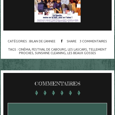
CATÉGORIES :
BILAN DE L'ANNEE
SHARE
3
COMMENTAIRES
TAGS :
CINÉMA
,
FESTIVAL DE CABOURG
,
LES LASCARS
,
TELLEMENT
PROCHES
,
SUNSHINE CLEANING
,
LES BEAUX GOSSES
COMMENTAIRES