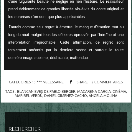
d'une fulgurante beauté ne néglige en rien l'histoire. Le réalisateur
prend évidemment de grandes libertés vis-à-vis du conte original et
les surprises n'en sont que plus appréciables.
J'aurais comme seul regret à émettre, le manque d'émotion tout au
long du récit malgré tous les déboires éprouvés par l'héroïne et une
interprétation irréprochable. Cette affirmation, ce regret sont
totalement anéantis par la dernière scène et surtout la toute
dernière image sublime, déchirante, inattendue.
CATÉGORIES :
3 *** NECESSAIRE
SHARE
2
COMMENTAIRES
TAGS :
BLANCANIEVES DE PABLO BERGER
,
MACARENA GARCIA
,
CINÉMA
,
MARIBEL VERDÚ
,
DANIEL GIMENEZ-CACHO
,
ÁNGELA MOLINA
RECHERCHER