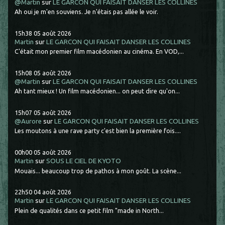
@Martin
sur
LE GARCON QUI FAISAIT DANSER LES COLLINES
Ah oui je m'en souviens. Je n'étais pas allée le voir.
15h38
05
août 2026
Martin
sur
LE GARCON QUI FAISAIT DANSER LES COLLINES
C'était mon premier film macédonien au cinéma. En VOD,...
15h08
05
août 2026
@Martin
sur
LE GARCON QUI FAISAIT DANSER LES COLLINES
Ah tant mieux ! Un film macédonien... on peut dire qu'on...
15h07
05
août 2026
@Aurore
sur
LE GARCON QUI FAISAIT DANSER LES COLLINES
Les moutons à une rave party c'est bien la première fois....
00h00
05
août 2026
Martin
sur
SOUS LE CIEL DE KYOTO
Mouais... beaucoup trop de pathos à mon goût. La scène...
22h50
04
août 2026
Martin
sur
LE GARCON QUI FAISAIT DANSER LES COLLINES
Plein de qualités dans ce petit film "made in North...