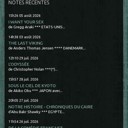
NOTES RÉCENTES
15h26
05
août 2026
I WANT YOUR SEX
de Gregg Araki *** ETATS-UNIS...
14h38
03
août 2026
THE LAST VIKING
de Anders Thomas Jensen **** DANEMARK...
12h10
29
juil. 2026
L'ODYSSÉE
de Christopher Nolan ***(*)...
15h57
28
juil. 2026
SOUS LE CIEL DE KYOTO
de Akiko Oku *** JAPON avec...
20h05
27
juil. 2026
NOTRE HISTOIRE - CHRONIQUES DU CAIRE
d'Abu Bakr Shawky *** EGYPTE...
11h54
26
juil. 2026
DE LA COMÉDIE FRANCAISE