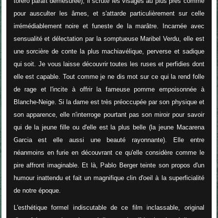
torero paraît démesurée), il scrute les visages au plus près comme
pour ausculter les âmes, et s'attarde particulièrement sur celle
irrémédiablement noire et funeste de la marâtre. Incarnée avec
sensualité et délectation par la somptueuse Maribel Verdu, elle est
une sorcière de conte la plus machiavélique, perverse et sadique
qui soit. Je vous laisse découvrir toutes les ruses et perfidies dont
elle est capable. Tout comme je ne dis mot sur ce qui la rend folle
de rage et l'incite à offrir la fameuse pomme empoisonnée à
Blanche-Neige. Si la dame est très préoccupée par son physique et
son apparence, elle n'interroge pourtant pas son miroir pour savoir
qui de la jeune fille ou d'elle est la plus belle (la jeune Macarena
Garcia est elle aussi une beauté rayonnante). Elle entre
néanmoins en furie en découvrant ce qu'elle considère comme le
pire affront imaginable. Et là, Pablo Berger teinte son propos d'un
humour inattendu et fait un magnifique clin d'oeil à la superficialité
de notre époque.
L'esthétique formel indiscutable de ce film inclassable, original