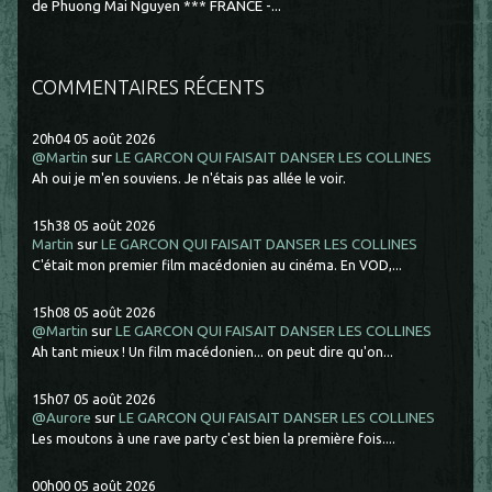
de Phuong Mai Nguyen *** FRANCE -...
COMMENTAIRES RÉCENTS
20h04
05
août 2026
@Martin
sur
LE GARCON QUI FAISAIT DANSER LES COLLINES
Ah oui je m'en souviens. Je n'étais pas allée le voir.
15h38
05
août 2026
Martin
sur
LE GARCON QUI FAISAIT DANSER LES COLLINES
C'était mon premier film macédonien au cinéma. En VOD,...
15h08
05
août 2026
@Martin
sur
LE GARCON QUI FAISAIT DANSER LES COLLINES
Ah tant mieux ! Un film macédonien... on peut dire qu'on...
15h07
05
août 2026
@Aurore
sur
LE GARCON QUI FAISAIT DANSER LES COLLINES
Les moutons à une rave party c'est bien la première fois....
00h00
05
août 2026