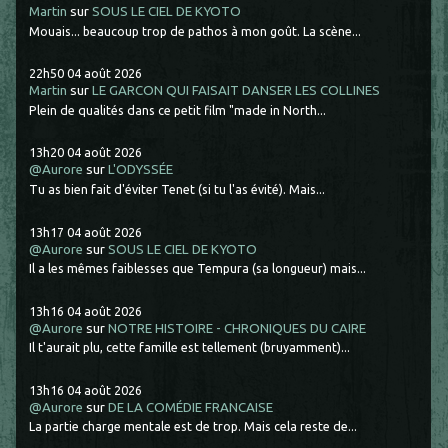
Martin
sur
SOUS LE CIEL DE KYOTO
Mouais... beaucoup trop de pathos à mon goût. La scène...
22h50
04
août 2026
Martin
sur
LE GARCON QUI FAISAIT DANSER LES COLLINES
Plein de qualités dans ce petit film "made in North...
13h20
04
août 2026
@Aurore
sur
L'ODYSSÉE
Tu as bien fait d'éviter Tenet (si tu l'as évité). Mais...
13h17
04
août 2026
@Aurore
sur
SOUS LE CIEL DE KYOTO
Il a les mêmes faiblesses que Tempura (sa longueur) mais...
13h16
04
août 2026
@Aurore
sur
NOTRE HISTOIRE - CHRONIQUES DU CAIRE
Il t'aurait plu, cette famille est tellement (bruyamment)...
13h16
04
août 2026
@Aurore
sur
DE LA COMÉDIE FRANCAISE
La partie charge mentale est de trop. Mais cela reste de...