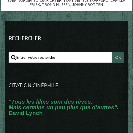
SVEN NORDIN
,
SONJA RICHTER
,
TONY VEITSLE SKARPSNO
,
CAMILLA
FRIISK
,
TROND NILSSEN
,
JOHNNY ROTTEN
RECHERCHER
CITATION CINÉPHILE
"Tous les films sont des rêves.
Mais certains un peu plus que d'autres".
David Lynch