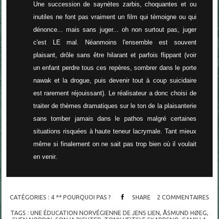
Une succession de saynètes zarbis, choquantes et ou
inutiles ne font pas vraiment un film qui témoigne ou qui
dénonce... mais sans juger... oh non surtout pas, juger
c'est LE mal. Néanmoins l'ensemble est souvent
plaisant, drôle sans être hilarant et parfois flippant (voir
un enfant perdre tous ces repères, sombrer dans le porte
nawak et la drogue, puis devenir tout à coup suicidaire
est rarement réjouissant). Le réalisateur a donc choisi de
traiter de thèmes dramatiques sur le ton de la plaisanterie
sans tomber jamais dans le pathos malgré certaines
situations risquées à haute teneur lacrymale. Tant mieux
même si finalement on ne sait pas trop bien où il voulait
en venir.
CATÉGORIES :
4 ** POURQUOI PAS ?
SHARE
2
COMMENTAIRES
TAGS :
UNE ÉDUCATION NORVÉGIENNE DE JENS LIEN
,
ÅSMUND HØEG
,