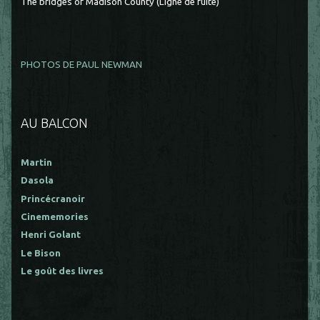
The bridges of Madison County (Ligne de fuite)
PHOTOS DE PAUL NEWMAN
AU BALCON
Martin
Dasola
Princécranoir
Cinememories
Henri Golant
Le Bison
Le goût des livres