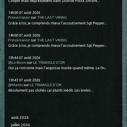
Cooper était déjà excellent dans Licorice Pizza. Encore...
14h00
07
août 2026
Princecranoir
sur
THE LAST VIKING
Grâce à toi, je comprends mieux l'accoutrement Sgt Pepper...
14h00
07
août 2026
Princecranoir
sur
THE LAST VIKING
Grâce à toi, je comprends mieux l'accoutrement Sgt Pepper...
13h44
07
août 2026
@Le Bison
sur
LE TRIANGLE D'OR
Oui ça ronronne mais l'angoisse monte quand même. La fin...
13h43
07
août 2026
@Martin
sur
LE TRIANGLE D'OR
Absolument pas clichés car plutôt inédit. Les brebis...
août 2026
juillet 2026