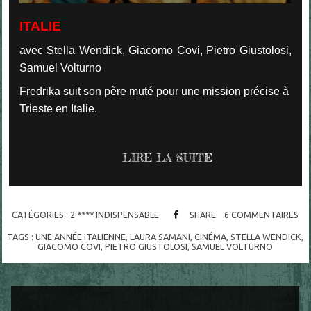
ITALIE
avec Stella Wendick, Giacomo Covi, Pietro Giustolosi,
Samuel Volturno
Fredrika suit son père muté pour une mission précise à
Trieste en Italie.
LIRE LA SUITE
CATÉGORIES :
2 **** INDISPENSABLE
SHARE
6
COMMENTAIRES
TAGS :
UNE ANNÉE ITALIENNE
,
LAURA SAMANI
,
CINÉMA
,
STELLA WENDICK
,
GIACOMO COVI
,
PIETRO GIUSTOLOSI
,
SAMUEL VOLTURNO