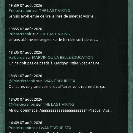
19h59
07
août 2026
Princecranoir
sur
THE LAST VIKING
Je vais avoir envie de lire le livre de Binet et voir le...
19h55
07
août 2026
Princecranoir
sur
THE LAST VIKING
Je suis allé me renseigner sur le terrible sort de ces...
18h35
07
août 2026
Valburge
sur
MARVIN OU LA BELLE ÉDUCATION
On ne boit pas de pastis à Xertigny !!!!!!les vosgiens ne...
18h31
07
août 2026
@Princécranoir
sur
I WANT YOUR SEX
Oui après ce grand calme les affaires vont reprendre. ça...
18h30
07
août 2026
@Princécranoir
sur
THE LAST VIKING
Ah oui dommage. Aaaaaaaaaaaaaaaaaaaaaah Prague. Ville...
14h09
07
août 2026
Princecranoir
sur
I WANT YOUR SEX