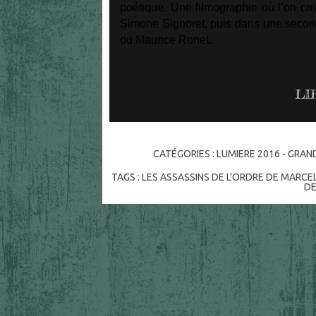
poétique. Une filmographie où l’on cro
Simone Signoret, puis dans une seconde
ou Maurice Ronet.
LI
CATÉGORIES :
LUMIERE 2016 - GRAN
TAGS :
LES ASSASSINS DE L'ORDRE DE MARCE
D