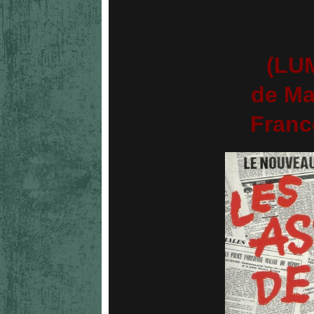
(LU
de Ma
France