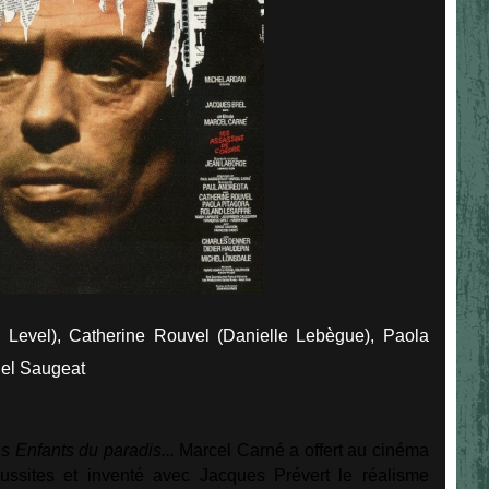
 Level), Catherine Rouvel (Danielle Lebègue), Paola
hel Saugeat
 Enfants du paradis...
Marcel Carné a offert au cinéma
ussites et inventé avec Jacques Prévert le réalisme