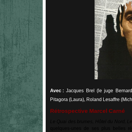
Avec :
Jacques Brel (le juge Bernard
Pitagora (Laura), Roland Lesaffre (Mic
Rétrospective Marcel Carné
Le Quai des brumes, Hôtel du Nord, Les
quelques-unes de ses plus belles ré