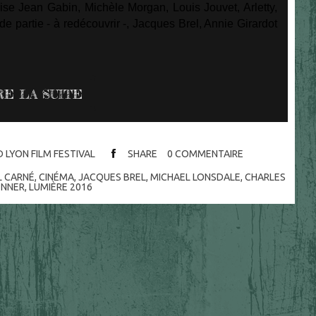
ise Jean Gabin, Michèle Morgan, Louis Jouvet, Arletty,
 partie - à redécouvrir -, Jacques Brel, Annie Girardot
RE LA SUITE
D LYON FILM FESTIVAL
SHARE
0
COMMENTAIRE
L CARNÉ
,
CINÉMA
,
JACQUES BREL
,
MICHAEL LONSDALE
,
CHARLES
ENNER
,
LUMIÈRE 2016