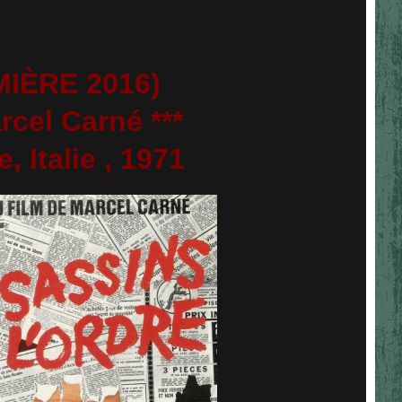
MIÈRE 2016)
rcel Carné ***
, Italie , 1971