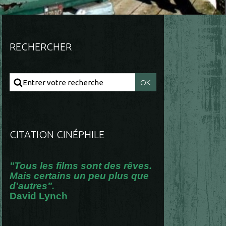
RECHERCHER
CITATION CINÉPHILE
"Tous les films sont des rêves.
Mais certains un peu plus que
d'autres".
David Lynch