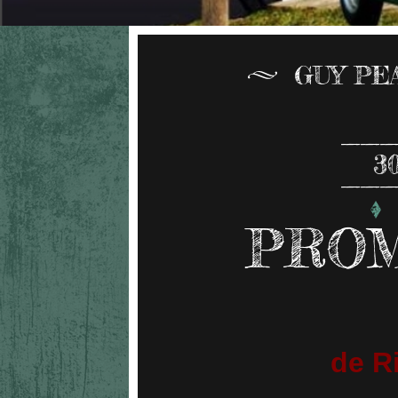
GUY PE
3
PRO
de Ri