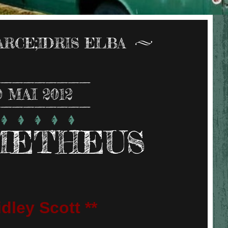
ARCE;IDRIS ELBA
0
MAI 2012
METHEUS
dley Scott **