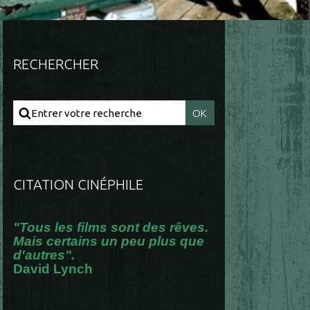
RECHERCHER
CITATION CINÉPHILE
"Tous les films sont des rêves.
Mais certains un peu plus que
d'autres".
David Lynch