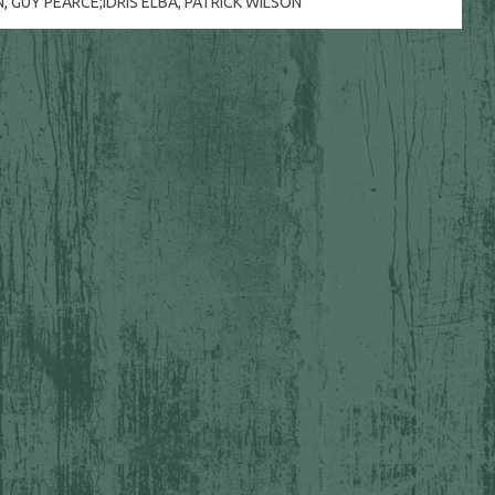
N
,
GUY PEARCE;IDRIS ELBA
,
PATRICK WILSON