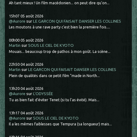
Ah tant mieux ! Un film macédonien... on peut dire qu'on...
15h07
05
août 2026
@Aurore
sur
LE GARCON QUI FAISAIT DANSER LES COLLINES
Les moutons à une rave party c'est bien la première fois....
00h00
05
août 2026
Martin
sur
SOUS LE CIEL DE KYOTO
Mouais... beaucoup trop de pathos à mon goût. La scène...
22h50
04
août 2026
Martin
sur
LE GARCON QUI FAISAIT DANSER LES COLLINES
Plein de qualités dans ce petit film "made in North...
13h20
04
août 2026
@Aurore
sur
L'ODYSSÉE
Tu as bien fait d'éviter Tenet (si tu l'as évité). Mais...
13h17
04
août 2026
@Aurore
sur
SOUS LE CIEL DE KYOTO
Il a les mêmes faiblesses que Tempura (sa longueur) mais...
13h16
04
août 2026