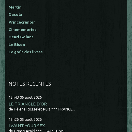
Martin
Dasola
Princécranoir
Cinememories
Henri Golant
Le Bison
Le goût des livres
NOTES RÉCENTES
15h43
06
août 2026
LE TRIANGLE D'OR
de Hélène Rosselet-Ruiz *** FRANCE...
15h26
05
août 2026
I WANT YOUR SEX
de Gregg Araki *** ETATS-UNIS...