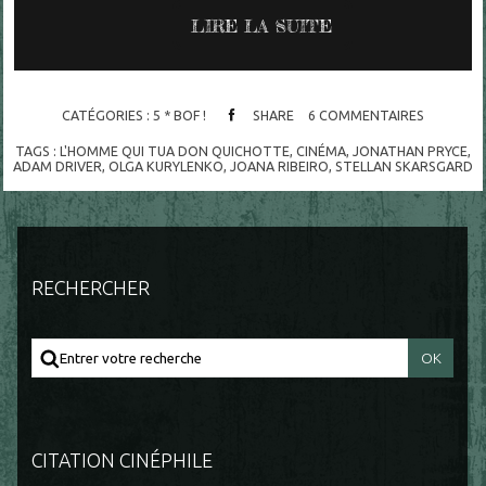
LIRE LA SUITE
CATÉGORIES :
5 * BOF !
SHARE
6
COMMENTAIRES
TAGS :
L'HOMME QUI TUA DON QUICHOTTE
,
CINÉMA
,
JONATHAN PRYCE
,
ADAM DRIVER
,
OLGA KURYLENKO
,
JOANA RIBEIRO
,
STELLAN SKARSGARD
RECHERCHER
CITATION CINÉPHILE