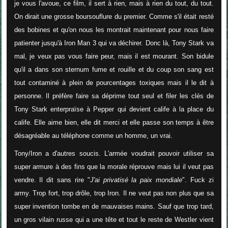
je vous l'avoue, ce film, il sert à rien, mais à rien du tout, du tout.
On dirait une grosse boursouflure du premier. Comme s'il était resté
des bobines et qu'on nous les montrait maintenant pour nous faire
patienter jusqu'à Iron Man 3 qui va déchirer. Donc là, Tony Stark va
mal, je veux pas vous faire peur, mais il est mourant. Son bidule
qu'il a dans son sternum fume et roui
lle et du coup son sang est
tout contaminé à plein de pourcentages toxiques mais il le dit à
personne. Il préfère faire sa déprime tout seul et filer les clés de
Tony Stark enterpraïse à Pepper qui devient calife à la place du
calife. Elle aime bien, elle dit merci et elle passe son temps à être
désagréable au téléphone comme un homme, un vrai.
Tony/Iron a d'autres soucis. L'armée voudrait pouvoir utiliser sa
super armure à des fins que la morale réprouve mais lui il veut pas
vendre. Il dit sans rire "
J'ai privatisé la paix mondiale
". Fuck zi
army. Trop fort, trop drôle, trop Iron. Il ne veut pas non plus que sa
super invention tombe en de mauvaises mains. Sauf que trop tard,
un gros vilain russe qui a une tête et tout le reste de Westler vient