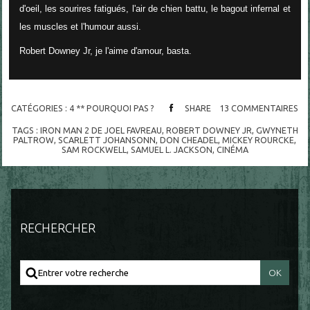
d'oeil, les sourires fatigués, l'air de chien battu, le bagout infernal et
les muscles et l'humour aussi.
Robert Downey Jr, je l'aime d'amour, basta.
CATÉGORIES :
4 ** POURQUOI PAS ?
SHARE
13
COMMENTAIRES
TAGS :
IRON MAN 2 DE JOEL FAVREAU
,
ROBERT DOWNEY JR
,
GWYNETH
PALTROW
,
SCARLETT JOHANSONN
,
DON CHEADEL
,
MICKEY ROURCKE
,
SAM ROCKWELL
,
SAMUEL L. JACKSON
,
CINÉMA
RECHERCHER