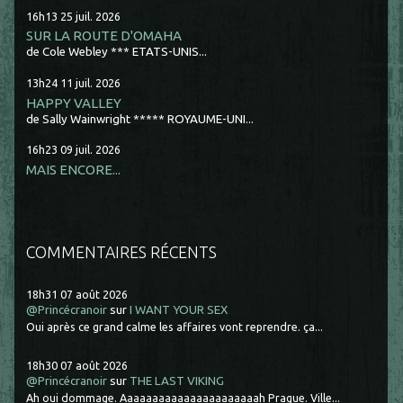
16h13
25
juil. 2026
SUR LA ROUTE D'OMAHA
de Cole Webley *** ETATS-UNIS...
13h24
11
juil. 2026
HAPPY VALLEY
de Sally Wainwright ***** ROYAUME-UNI...
16h23
09
juil. 2026
MAIS ENCORE...
COMMENTAIRES RÉCENTS
18h31
07
août 2026
@Princécranoir
sur
I WANT YOUR SEX
Oui après ce grand calme les affaires vont reprendre. ça...
18h30
07
août 2026
@Princécranoir
sur
THE LAST VIKING
Ah oui dommage. Aaaaaaaaaaaaaaaaaaaaaah Prague. Ville...