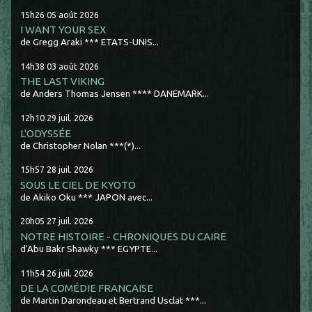
15h26
05
août 2026
I WANT YOUR SEX
de Gregg Araki *** ETATS-UNIS...
14h38
03
août 2026
THE LAST VIKING
de Anders Thomas Jensen **** DANEMARK...
12h10
29
juil. 2026
L'ODYSSÉE
de Christopher Nolan ***(*)...
15h57
28
juil. 2026
SOUS LE CIEL DE KYOTO
de Akiko Oku *** JAPON avec...
20h05
27
juil. 2026
NOTRE HISTOIRE - CHRONIQUES DU CAIRE
d'Abu Bakr Shawky *** EGYPTE...
11h54
26
juil. 2026
DE LA COMÉDIE FRANCAISE
de Martin Darondeau et Bertrand Usclat ***...