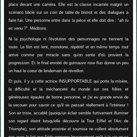
place devant une caméra. Elle est la classe incarnée malgré un
scénario bâclé sur un coin de table de bistrot et des dialogues à
faire fuir. Une personne entre dans la pièce et elle doit dire : "
ah tu
es venu
?". Méditons.
Ni la psychologie ni l'évolution des personnages ne tiennent la
route. Le film est lent, monotone, répétitif et en même temps tout
arrive comme par miracle sans qu'on sente d'où provient la
progression. Et le final enrobé de guimauve rose fluo donne un peu
un haut le coeur de lendemain de réveillon.
Et puis, il y a cette actrice INSUPPORTABLE qui porte la misère,
la difficulté et la méchanceté du monde sur ses frêles et
généreuses épaules de bonne personne, et j'ai eu grande envie de
la secouer pour savoir ce qu'il se passait réellement à l'intérieur !
Son air triste, accablé (quoiqu'un éclair semble furtivement illuminer
son regard éteint lorsqu'elle découvre la Tour Eiffel et l'Arc de
Triomphe), son attitude prostrée et soumise ne collent absolument
pas avec le fait que Frida reprenne brusquement goût à la vie en sa