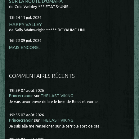
SUR LA ROUTE D'OMAHA
de Cole Webley *** ETATS-UNIS...
13h24
11
juil. 2026
HAPPY VALLEY
de Sally Wainwright ***** ROYAUME-UNI...
16h23
09
juil. 2026
MAIS ENCORE...
COMMENTAIRES RÉCENTS
19h59
07
août 2026
Princecranoir
sur
THE LAST VIKING
Je vais avoir envie de lire le livre de Binet et voir le...
19h55
07
août 2026
Princecranoir
sur
THE LAST VIKING
Je suis allé me renseigner sur le terrible sort de ces...