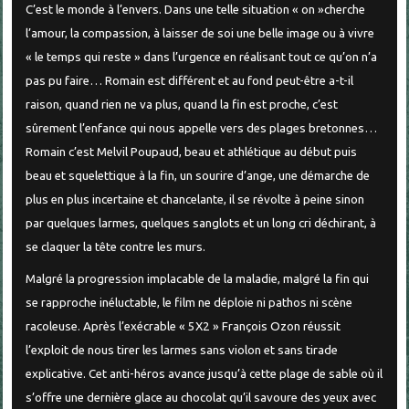
C’est le monde à l’envers. Dans une telle situation « on »cherche
l’amour, la compassion, à laisser de soi une belle image ou à vivre
« le temps qui reste » dans l’urgence en réalisant tout ce qu’on n’a
pas pu faire… Romain est différent et au fond peut-être a-t-il
raison, quand rien ne va plus, quand la fin est proche, c’est
sûrement l’enfance qui nous appelle vers des plages bretonnes…
Romain c’est Melvil Poupaud, beau et athlétique au début puis
beau et squelettique à la fin, un sourire d’ange, une démarche de
plus en plus incertaine et chancelante, il se révolte à peine sinon
par quelques larmes, quelques sanglots et un long cri déchirant, à
se claquer la tête contre les murs.
Malgré la progression implacable de la maladie, malgré la fin qui
se rapproche inéluctable, le film ne déploie ni pathos ni scène
racoleuse. Après l’exécrable « 5X2 » François Ozon réussit
l’exploit de nous tirer les larmes sans violon et sans tirade
explicative. Cet anti-héros avance jusqu’à cette plage de sable où il
s’offre une dernière glace au chocolat qu’il savoure des yeux avec