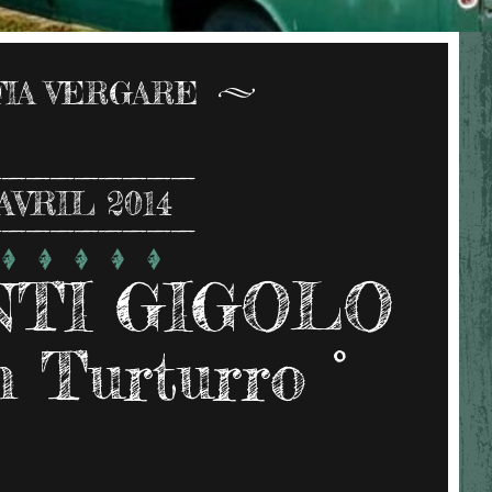
FIA VERGARE
AVRIL 2014
TI GIGOLO
 Turturro °