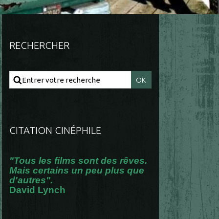
RECHERCHER
CITATION CINÉPHILE
"Tous les films sont des rêves.
Mais certains un peu plus que
d'autres".
David Lynch