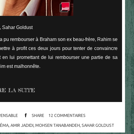
, Sahar Goldust
n'a pu rembourser à Braham son ex beau-frère, Rahim se
mettre à profit ces deux jours pour tenter de convaincre
ut en lui promettant de lui rembourser une partie de sa
him est malhonnête.
RE LA SUITE
SPENSABLE
SHARE
12
COMMENTAIRES
NÉMA
,
AMIR JADIDI
,
MOHSEN TANABANDEH
,
SAHAR GOLDUST