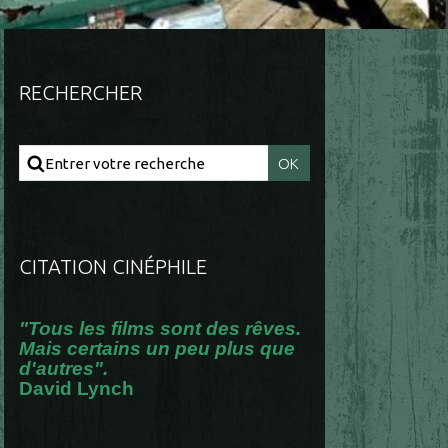
RECHERCHER
CITATION CINÉPHILE
"Tous les films sont des rêves.
Mais certains un peu plus que
d'autres".
David Lynch