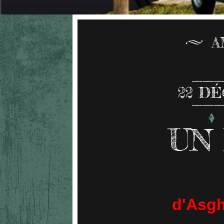
A
22
DÉ
UN
d'Asgh