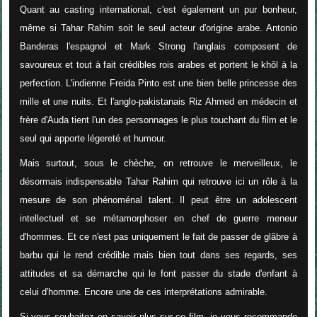
Quant au casting international, c'est également un pur bonheur,
même si Tahar Rahim soit le seul acteur d'origine arabe. Antonio
Banderas l'espagnol et Mark Strong l'anglais composent de
savoureux et tout à fait crédibles rois arabes et portent le khôl à la
perfection. L'indienne Freida Pinto est une bien belle princesse des
mille et une nuits. Et l'anglo-pakistanais Riz Ahmed en médecin et
frère d'Auda tient l'un des personnages le plus touchant du film et le
seul qui apporte légereté et humour.
Mais surtout, sous le chèche, on retrouve l
e merveilleux, le
désormais indispensable Tahar Rahim qui retrouve ici un rôle à la
mesure de son phénoménal talent. Il peut être un adolescent
intellectuel et se métamorphoser en chef de guerre meneur
d'hommes. Et ce n'est pas uniquement le fait de passer de glâbre à
barbu qui le rend crédible mais bien tout dans ses regards, ses
attitudes et sa démarche qui le font passer du stade d'enfant à
celui d'homme. Encore une de ces interprétations admirable.
Si vous souhaitez en savoir plus sur ce film, je vous recommande