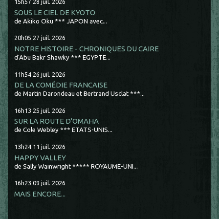
15h57
28
juil. 2026
SOUS LE CIEL DE KYOTO
de Akiko Oku *** JAPON avec...
20h05
27
juil. 2026
NOTRE HISTOIRE - CHRONIQUES DU CAIRE
d'Abu Bakr Shawky *** EGYPTE...
11h54
26
juil. 2026
DE LA COMÉDIE FRANCAISE
de Martin Darondeau et Bertrand Usclat ***...
16h13
25
juil. 2026
SUR LA ROUTE D'OMAHA
de Cole Webley *** ETATS-UNIS...
13h24
11
juil. 2026
HAPPY VALLEY
de Sally Wainwright ***** ROYAUME-UNI...
16h23
09
juil. 2026
MAIS ENCORE...