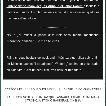
l'interview de Jean-Jacques Annaud et Tahar Rahim
à laquelle a
participé Sandra. Un plan séquence de 54 minutes avec quelques
moments d'anthologie.
............................
NB. : j'ai réussi à parler d'Or Noir sans même mentionner
"Lawrence d'Arabie"... je m'en félicite !
............................
P.S. : si vous hésitez ce week end, n'hésitez plus, allez voir le film
de Mélanie Laurent "Les adoptés" *** dont j'essairai de vous parler
au plus vite. C'est un beau film, très doux et très triste.
CATÉGORIES :
4 ** POURQUOI PAS ?
SHARE
7
COMMENTAIRES
TAGS :
L'OR NOIR DE JEAN-JACQUES ANNAUD
,
TAHAR RAHIM
,
MARK
STRONG
,
ANTONIO BANDERAS
,
CINÉMA