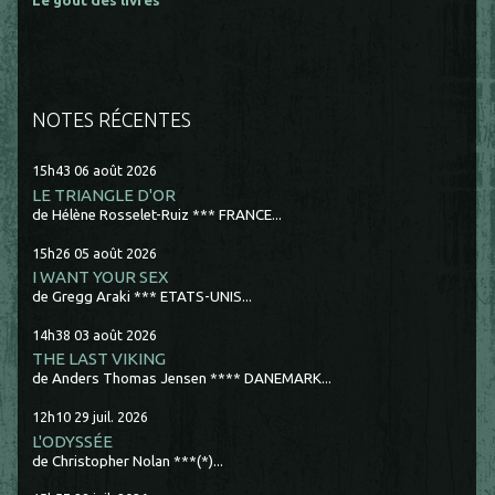
Le goût des livres
NOTES RÉCENTES
15h43
06
août 2026
LE TRIANGLE D'OR
de Hélène Rosselet-Ruiz *** FRANCE...
15h26
05
août 2026
I WANT YOUR SEX
de Gregg Araki *** ETATS-UNIS...
14h38
03
août 2026
THE LAST VIKING
de Anders Thomas Jensen **** DANEMARK...
12h10
29
juil. 2026
L'ODYSSÉE
de Christopher Nolan ***(*)...