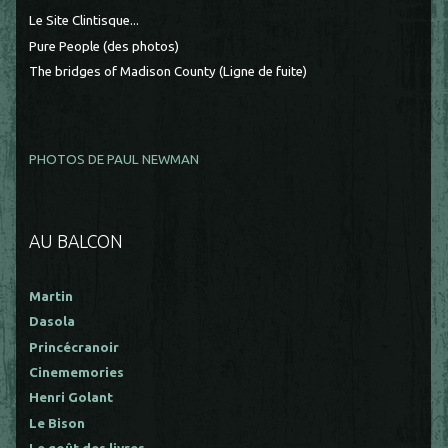
Le Site Clintisque...
Pure People (des photos)
The bridges of Madison County (Ligne de fuite)
PHOTOS DE PAUL NEWMAN
AU BALCON
Martin
Dasola
Princécranoir
Cinememories
Henri Golant
Le Bison