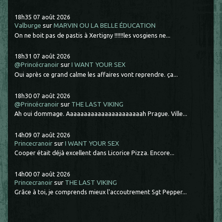
18h35
07
août 2026
Valburge
sur
MARVIN OU LA BELLE ÉDUCATION
On ne boit pas de pastis à Xertigny !!!!!!les vosgiens ne...
18h31
07
août 2026
@Princécranoir
sur
I WANT YOUR SEX
Oui après ce grand calme les affaires vont reprendre. ça...
18h30
07
août 2026
@Princécranoir
sur
THE LAST VIKING
Ah oui dommage. Aaaaaaaaaaaaaaaaaaaaaah Prague. Ville...
14h09
07
août 2026
Princecranoir
sur
I WANT YOUR SEX
Cooper était déjà excellent dans Licorice Pizza. Encore...
14h00
07
août 2026
Princecranoir
sur
THE LAST VIKING
Grâce à toi, je comprends mieux l'accoutrement Sgt Pepper...