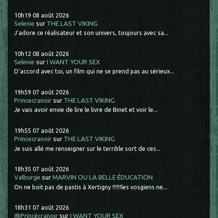
10h19
08
août 2026
Selenie
sur
THE LAST VIKING
J'adore ce réalisateur et son univers, toujours avec sa...
10h12
08
août 2026
Selenie
sur
I WANT YOUR SEX
D'accord avec toi, un film qui ne se prend pas au sérieux...
19h59
07
août 2026
Princecranoir
sur
THE LAST VIKING
Je vais avoir envie de lire le livre de Binet et voir le...
19h55
07
août 2026
Princecranoir
sur
THE LAST VIKING
Je suis allé me renseigner sur le terrible sort de ces...
18h35
07
août 2026
Valburge
sur
MARVIN OU LA BELLE ÉDUCATION
On ne boit pas de pastis à Xertigny !!!!!!les vosgiens ne...
18h31
07
août 2026
@Princécranoir
sur
I WANT YOUR SEX