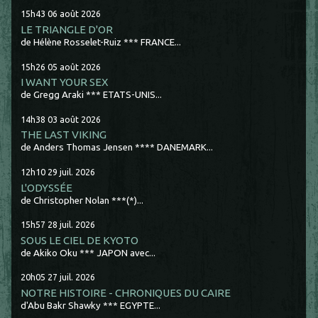
15h43
06
août 2026
LE TRIANGLE D'OR
de Hélène Rosselet-Ruiz *** FRANCE...
15h26
05
août 2026
I WANT YOUR SEX
de Gregg Araki *** ETATS-UNIS...
14h38
03
août 2026
THE LAST VIKING
de Anders Thomas Jensen **** DANEMARK...
12h10
29
juil. 2026
L'ODYSSÉE
de Christopher Nolan ***(*)...
15h57
28
juil. 2026
SOUS LE CIEL DE KYOTO
de Akiko Oku *** JAPON avec...
20h05
27
juil. 2026
NOTRE HISTOIRE - CHRONIQUES DU CAIRE
d'Abu Bakr Shawky *** EGYPTE...