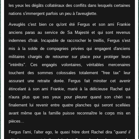
les yeux les dégâts collatéraux des conflits dans lesquels certaines
nations s'immergent parfois un peu à l'aveuglette.
Aveuglés c'est bien ce qu'ont été Fergus et son ami Frankie
anciens paras au service de Sa Majesté et qui sont revenus
indemnes d'Irak. Incapable de raccrocher le treillis, Fergus s'est
mis à la solde de compagnies privées qui engagent d'anciens
militaires chargés de retourner sur place pour protéger leurs
"intérêts". Ces engagés volontaires, véritables mercenaires
touchent des sommes colossales totalement "free tax" leur
assurant une retraite dorée. Fergus fait miroiter cet avenir
étincelant à son ami Frankie, marié à la délicieuse Rachel qui
n'aura plus que ses yeux pour pleurer quand son chéri va
finalement lui revenir entre quatre planches qui seront scellées
avant même que la famille puisse reconnaître le corps mis en
pièces...
Fergus l'ami, l'alter ego, le quasi frère dont Rachel dira "
quand il