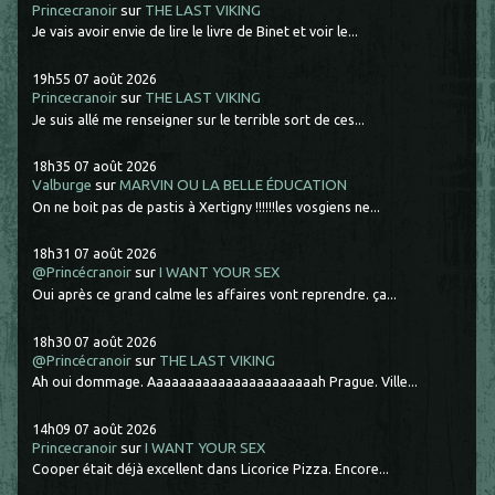
Princecranoir
sur
THE LAST VIKING
Je vais avoir envie de lire le livre de Binet et voir le...
19h55
07
août 2026
Princecranoir
sur
THE LAST VIKING
Je suis allé me renseigner sur le terrible sort de ces...
18h35
07
août 2026
Valburge
sur
MARVIN OU LA BELLE ÉDUCATION
On ne boit pas de pastis à Xertigny !!!!!!les vosgiens ne...
18h31
07
août 2026
@Princécranoir
sur
I WANT YOUR SEX
Oui après ce grand calme les affaires vont reprendre. ça...
18h30
07
août 2026
@Princécranoir
sur
THE LAST VIKING
Ah oui dommage. Aaaaaaaaaaaaaaaaaaaaaah Prague. Ville...
14h09
07
août 2026
Princecranoir
sur
I WANT YOUR SEX
Cooper était déjà excellent dans Licorice Pizza. Encore...