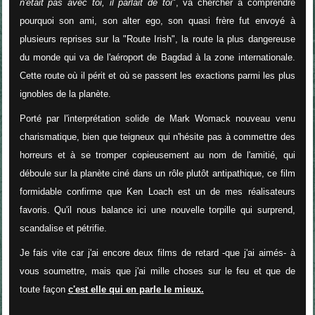
n'était pas avec toi, il parlait de toi
", va chercher à comprendre
pourquoi son ami, son alter ego, son quasi frère fut envoyé à
plusieurs reprises sur la "Route Irish", la route la plus dangereuse
du monde qui va de l'aéroport de Bagdad à la zone internationale.
Cette route où il périt et où se passent les exactions parmi les plus
ignobles de la planète.
Porté par l'interprétation solide de Mark Womack nouveau venu
charismatique, bien que teigneux qui n'hésite pas à commettre des
horreurs et à se tromper copieusement au nom de l'amitié, qui
déboule sur la planète ciné dans un rôle plutôt antipathique, ce film
formidable confirme que Ken Loach est un de mes réalisateurs
favoris. Qu'il nous balance ici une nouvelle torpille qui surprend,
scandalise et pétrifie.
Je fais vite car j'ai encore deux films de retard -que j'ai aimés- à
vous soumettre, mais que j'ai mille choses sur le feu et que de
toute façon
c'est elle qui en parle le mieux
.