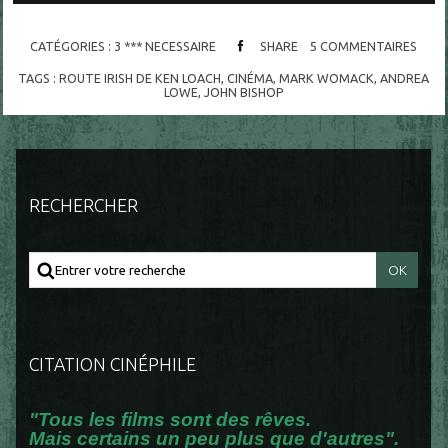
CATÉGORIES :
3 *** NECESSAIRE
SHARE
5
COMMENTAIRES
TAGS :
ROUTE IRISH DE KEN LOACH
,
CINÉMA
,
MARK WOMACK
,
ANDREA
LOWE
,
JOHN BISHOP
RECHERCHER
CITATION CINÉPHILE
"Tous les films sont des rêves.
Mais certains un peu plus que d'autres".