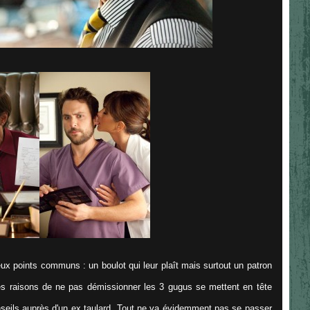
ux points communs : un boulot qui leur plaît mais surtout un patron
nes raisons de ne pas démissionner les 3 gugus se mettent en tête
onseils auprès d'un ex taulard. Tout ne va évidemment pas se passer