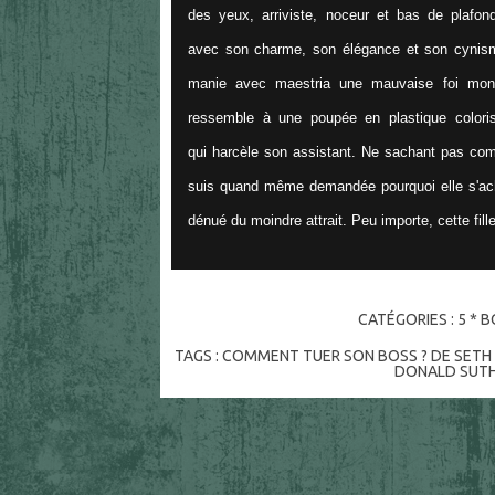
des yeux, arriviste, noceur et bas de plafo
avec son charme, son élégance et son cynisme
manie avec maestria une mauvaise foi monstr
ressemble à une poupée en plastique colori
qui harcèle son assistant. Ne sachant pas com
suis quand même demandée pourquoi elle s'acha
dénué du moindre attrait. Peu importe, cette fil
CATÉGORIES :
5 * B
TAGS :
COMMENT TUER SON BOSS ? DE SET
DONALD SUT