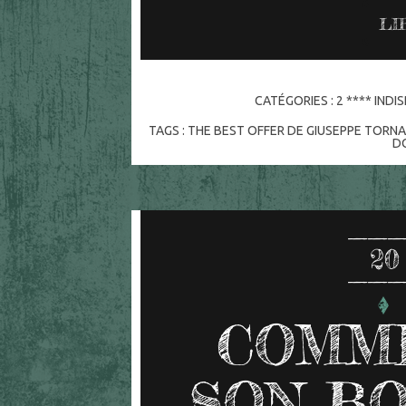
LI
CATÉGORIES :
2 **** IND
TAGS :
THE BEST OFFER DE GIUSEPPE TORN
D
20
COMM
SON BOS