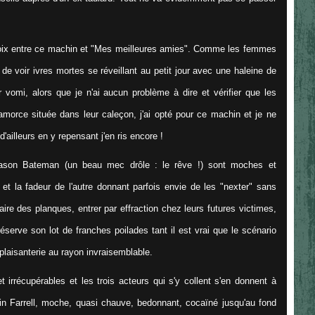
 choix entre ce machin et "Mes meilleures amies". Comme les femmes
de voir ivres mortes se réveillant au petit jour avec une haleine de
 vomi, alors que je n'ai aucun problème à dire et vérifier que les
orce située dans leur caleçon, j'ai opté pour ce machin et je ne
ue d'ailleurs en y repensant j'en ris encore !
ason Bateman (un beau mec drôle : le rêve !) sont moches et
 et la fadeur de l'autre donnant parfois envie de les "nexter" sans
aire des planques, entrer par effraction chez leurs futures victimes,
éserve son lot de franches poilades tant il est vrai que le scénario
plaisanterie au rayon invraisemblable.
t irrécupérables et les trois acteurs qui s'y collent s'en donnent à
lin Farrell, moche, quasi chauve, bedonnant, cocaïné jusqu'au fond