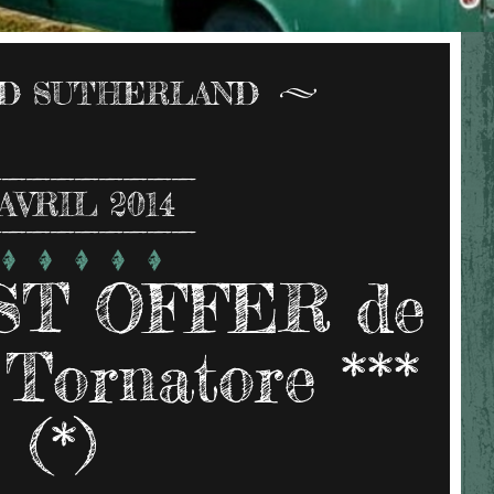
D SUTHERLAND
AVRIL 2014
T OFFER de
Tornatore ***
(*)