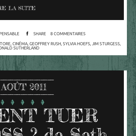
RE LA SUITE
ISPENSABLE
SHARE
8
COMMENTAIRES
ATORE
,
CINÉMA
,
GEOFFREY RUSH
,
SYLVIA HOEFS
,
JIM STURGESS
,
ONALD SUTHERLAND
AOÛT 2011
ENT TUER
S ? de Seth