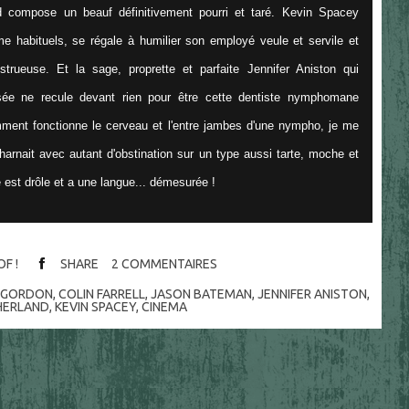
nd compose un beauf définitivement pourri et taré. Kevin Spacey
 habituels, se régale à humilier son employé veule et servile et
ueuse. Et la sage, proprette et parfaite Jennifer Aniston qui
sée ne recule devant rien pour être cette dentiste nymphomane
ment fonctionne le cerveau et l'entre jambes d'une nympho, je me
rnait avec autant d'obstination sur un type aussi tarte, moche et
le est drôle et a une langue... démesurée !
OF !
SHARE
2
COMMENTAIRES
H GORDON
,
COLIN FARRELL
,
JASON BATEMAN
,
JENNIFER ANISTON
,
HERLAND
,
KEVIN SPACEY
,
CINEMA