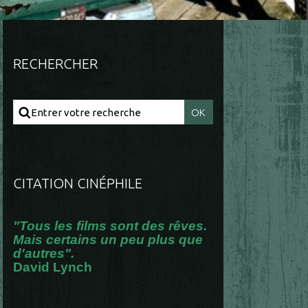
RECHERCHER
CITATION CINÉPHILE
"Tous les films sont des rêves.
Mais certains un peu plus que
d'autres".
David Lynch