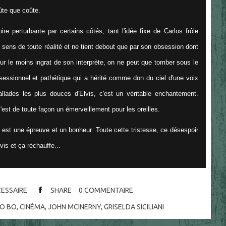
ûte que coûte.
re perturbante par certains côtés, tant l'idée fixe de Carlos frôle
e sens de toute réalité et ne tient debout que par son obsession dont
our le moins ingrat de son interprète, on ne peut que tomber sous le
essionnel et pathétique qui a hérité comme don du ciel d'une voix
allades les plus douces d'Elvis, c'est un véritable enchantement.
est de toute façon un émerveillement pour les oreilles.
est une épreuve et un bonheur. Toute cette tristesse, ce désespoir
is et ça réchauffe...
CESSAIRE
SHARE
0
COMMENTAIRE
DO BO
,
CINÉMA
,
JOHN MCINERNY
,
GRISELDA SICILIANI