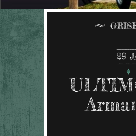
GRISE
29
J
ULTIM
Arman