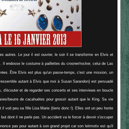
utres. Le jour il est ouvrier, le soir il se transforme en Elvis et
. Il endosse le costume à paillettes du crooner/rocker, celui de Las
rées. Être Elvis est plus qu'un passe-temps, c'est une mission, un
i ressemble autant à Elvis que moi à Susan Sarandon) est persuadé
s, d'écouter et de regarder ses concerts et ses interviews en boucle
anes/beurre de cacahuètes pour grossir autant que le King. Sa vie
 il voit peu sa fille Lisa Marie (tiens donc !). Elles ont un peu honte
but dont il ne parle pas. Un accident va le forcer à devoir s'occuper
renonce pas pour autant à son grand projet car son leitmotiv est qu'il