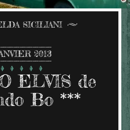
LDA SICILIANI
ANVIER 2013
O ELVIS de
do Bo ***