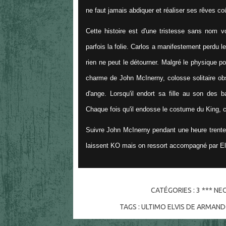
ne faut jamais abdiquer et réaliser ses rêves co
Cette histoire est d'une tristesse sans nom voi
parfois la folie. Carlos a manifestement perdu l
rien ne peut le détourner. Malgré le physique p
charme de John McInerny, colosse solitaire obs
d'ange. Lorsqu'il endort sa fille au son des b
Chaque fois qu'il endosse le costume du King, c'
Suivre John McInerny pendant une heure trente 
laissent KO mais on ressort accompagné par Elv
CATÉGORIES :
3 *** NE
TAGS :
ULTIMO ELVIS DE ARMAN