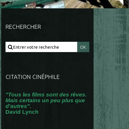
RECHERCHER
CITATION CINÉPHILE
"Tous les films sont des rêves.
Mais certains un peu plus que
d'autres".
David Lynch