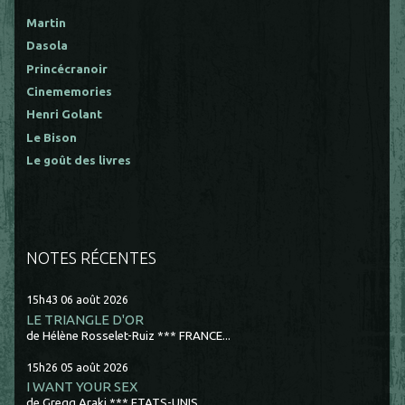
Martin
Dasola
Princécranoir
Cinememories
Henri Golant
Le Bison
Le goût des livres
NOTES RÉCENTES
15h43
06
août 2026
LE TRIANGLE D'OR
de Hélène Rosselet-Ruiz *** FRANCE...
15h26
05
août 2026
I WANT YOUR SEX
de Gregg Araki *** ETATS-UNIS...