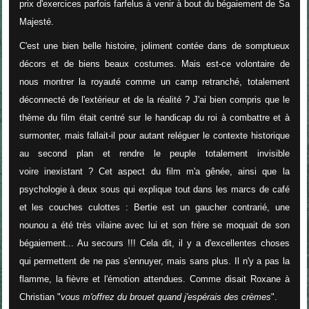
prix d'exercices parfois farfelus à venir à bout du bégaiement de Sa
Majesté.
C'est une bien belle histoire, joliment contée dans de somptueux
décors et de biens beaux costumes. Mais est-ce volontaire de
nous montrer la royauté comme un camp retranché, totalement
déconnecté de l'extérieur et de la réalité ? J'ai bien compris que le
thème du film était centré sur le handicap du roi à combattre et à
surmonter, mais fallait-il pour autant reléguer le contexte historique
au second plan et rendre le peuple totalement invisible
voire inexistant ? Cet aspect du film m'a gênée, ainsi que la
psychologie à deux sous qui explique tout dans les marcs de café
et les couches culottes : Bertie est un gaucher contrarié, une
nounou a été très vilaine avec lui et son frère se moquait de son
bégaiement... Au secours !!! Cela dit, il y a d'excellentes choses
qui permettent de ne pas s'ennuyer, mais sans plus. Il n'y a pas la
flamme, la fièvre et l'émotion attendues. Comme disait Roxane à
Christian "
vous m'offrez du brouet quand j'espérais des crèmes
".