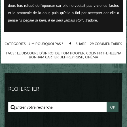
deux fois refusé de l'épouser car elle ne voulait pas vivre les fastes
et le protocole de la cour, puis qu'elle a fini par accepter car elle a
pensé "
il bégaie si bien, il ne sera jamais Roi
". J'adore.
CATÉGORIES :
4 ** POURQUOI PAS ?
SHARE
29
COMMENTAIRES
TAGS :
LE DISCOURS D'UN ROI DE TOM HOOPER
,
COLIN FIRTH
,
HELENA
BONHAM CARTER
,
JEFFREY RUSH
,
CINÉMA
RECHERCHER