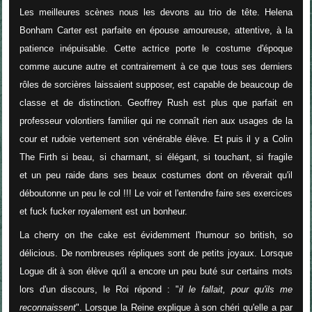
Les meilleures scènes nous les devons au trio de tête. Helena
Bonham Carter est parfaite en épouse amoureuse, attentive, à la
patience inépuisable. Cette actrice porte le costume d'époque
comme aucune autre et contrairement à ce que tous ses derniers
rôles de sorcières laissaient supposer, est capable de beaucoup de
classe et de distinction. Geoffrey Rush est plus que parfait en
professeur volontiers familier qui ne connaît rien aux usages de la
cour et rudoie vertement son vénérable élève. Et puis il y a Colin
The Firth si beau, si charmant, si élégant, si touchant, si fragile
et un peu raide dans ses beaux costumes dont on rêverait qu'il
déboutonne un peu le col !!! Le voir et l'entendre faire ses exercices
et fuck fucker royalement est un bonheur.
La cherry on the cake est évidemment l'humour so british, so
délicious. De nombreuses répliques sont de petits joyaux. Lorsque
Logue dit à son élève qu'il a encore un peu buté sur certains mots
lors d'un discours, le Roi répond : "
il le fallait, pour qu'ils me
reconnaissent
". Lorsque la Reine explique à son chéri qu'elle a par