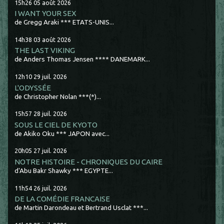
15h26
05
août 2026
I WANT YOUR SEX
de Gregg Araki *** ETATS-UNIS...
14h38
03
août 2026
THE LAST VIKING
de Anders Thomas Jensen **** DANEMARK...
12h10
29
juil. 2026
L'ODYSSÉE
de Christopher Nolan ***(*)...
15h57
28
juil. 2026
SOUS LE CIEL DE KYOTO
de Akiko Oku *** JAPON avec...
20h05
27
juil. 2026
NOTRE HISTOIRE - CHRONIQUES DU CAIRE
d'Abu Bakr Shawky *** EGYPTE...
11h54
26
juil. 2026
DE LA COMÉDIE FRANCAISE
de Martin Darondeau et Bertrand Usclat ***...