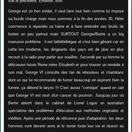
suit le précédent. Enfantin. Bon.
George est un bon soldat, il veut faire tout bien comme lui impose
sa lourde charge mais nous sommes à la fin des années 30, Hitler
commence à répandre sa haine et à faire entendre ses bruits de
bottes un peu partout mais SURTOUT Georgie/Bertie a un big
maousse problème : il est bébébébègue et c'est bien gênant car en
cette ère moderne, les dirigeants des pays ont de plus en plus
recourt à la radio pour parler aux ouailles. Secondé par sa femme la
délicieuse future Reine mère Elisabeth et pour trouver un remède à
son mal, George VI consulte des tas de rebouteux et charlatans
dont un qui lui recommande de fumer beaucoup en aspirant bien la
fumée, ça détend le larynx !!! C'est assez "comique" quand on sait
que George VI est mort d'un cancer du poumon. Jusqu'au jour où
Bertie atterrit dans le cabinet de Lionel Logue un australien
spécialiste des problèmes d'élocution aux méthodes originales et
inédites. Après une période de réticence puis d'adaptation, les deux
hommes vont devenir amis et le rester toute leur vie et réussir au