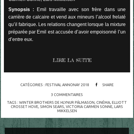
Synopsis :
Emil travaille avec son frère dans une
carrière de calcaire et vend aux mineurs l’alcool frelaté
qu’il fabrique. Les relations changent lorsque la mixture
préparée par Emil est accusée d’avoir empoisonné l’un
d’entre eux.
LIRE LA SUITE
CATÉGORIES :
FESTIVAL ANNONAY 2018
SHARE
3
COMMENTAIRES
TAGS :
WINTER BROTHERS DE HLYNUR PÁLMASON
,
CINÉMA
,
ELLIOTT
CROSSET HOVE
,
SIMON SEARS
,
VICTORIA CARMEN SONNE
,
LARS
MIKKELSEN