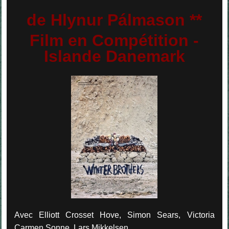
de Hlynur Pálmason **
Film en Compétition -
Islande Danemark
Avec Elliott Crosset Hove, Simon Sears, Victoria
Carmen Sonne, Lars Mikkelsen