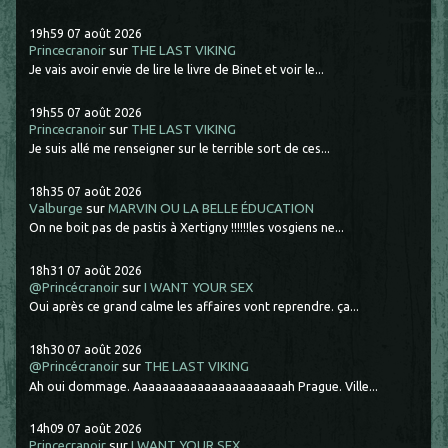
19h59
07
août 2026
Princecranoir
sur
THE LAST VIKING
Je vais avoir envie de lire le livre de Binet et voir le...
19h55
07
août 2026
Princecranoir
sur
THE LAST VIKING
Je suis allé me renseigner sur le terrible sort de ces...
18h35
07
août 2026
Valburge
sur
MARVIN OU LA BELLE ÉDUCATION
On ne boit pas de pastis à Xertigny !!!!!!les vosgiens ne...
18h31
07
août 2026
@Princécranoir
sur
I WANT YOUR SEX
Oui après ce grand calme les affaires vont reprendre. ça...
18h30
07
août 2026
@Princécranoir
sur
THE LAST VIKING
Ah oui dommage. Aaaaaaaaaaaaaaaaaaaaaah Prague. Ville...
14h09
07
août 2026
Princecranoir
sur
I WANT YOUR SEX