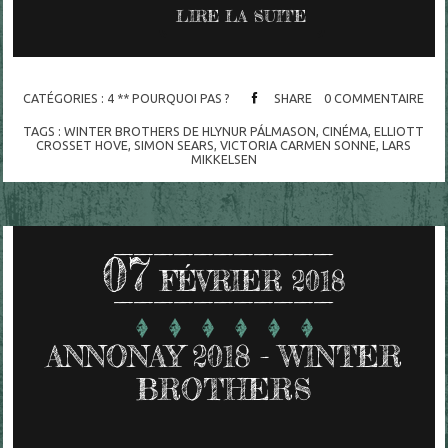
LIRE LA SUITE
CATÉGORIES :
4 ** POURQUOI PAS ?
SHARE
0
COMMENTAIRE
TAGS :
WINTER BROTHERS DE HLYNUR PÁLMASON
,
CINÉMA
,
ELLIOTT
CROSSET HOVE
,
SIMON SEARS
,
VICTORIA CARMEN SONNE
,
LARS
MIKKELSEN
07
FÉVRIER 2018
ANNONAY 2018 - WINTER
BROTHERS