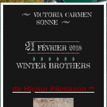
VICTORIA CARMEN
SONNE
21
FÉVRIER 2018
WINTER BROTHERS
de Hlynur Pálmason **