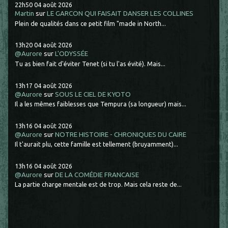
22h50
04
août 2026
Martin
sur
LE GARCON QUI FAISAIT DANSER LES COLLINES
Plein de qualités dans ce petit film "made in North...
13h20
04
août 2026
@Aurore
sur
L'ODYSSÉE
Tu as bien fait d'éviter Tenet (si tu l'as évité). Mais...
13h17
04
août 2026
@Aurore
sur
SOUS LE CIEL DE KYOTO
Il a les mêmes faiblesses que Tempura (sa longueur) mais...
13h16
04
août 2026
@Aurore
sur
NOTRE HISTOIRE - CHRONIQUES DU CAIRE
Il t'aurait plu, cette famille est tellement (bruyamment)...
13h16
04
août 2026
@Aurore
sur
DE LA COMÉDIE FRANCAISE
La partie charge mentale est de trop. Mais cela reste de...