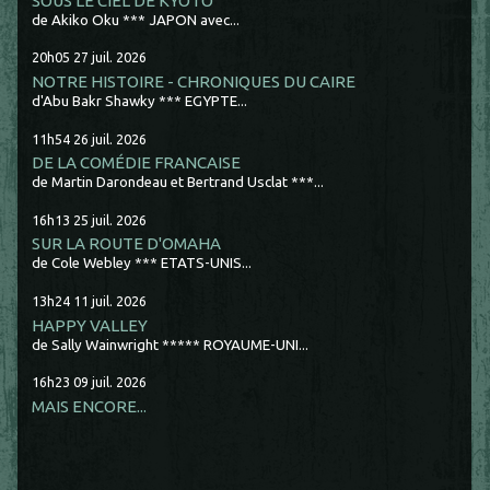
SOUS LE CIEL DE KYOTO
de Akiko Oku *** JAPON avec...
20h05
27
juil. 2026
NOTRE HISTOIRE - CHRONIQUES DU CAIRE
d'Abu Bakr Shawky *** EGYPTE...
11h54
26
juil. 2026
DE LA COMÉDIE FRANCAISE
de Martin Darondeau et Bertrand Usclat ***...
16h13
25
juil. 2026
SUR LA ROUTE D'OMAHA
de Cole Webley *** ETATS-UNIS...
13h24
11
juil. 2026
HAPPY VALLEY
de Sally Wainwright ***** ROYAUME-UNI...
16h23
09
juil. 2026
MAIS ENCORE...