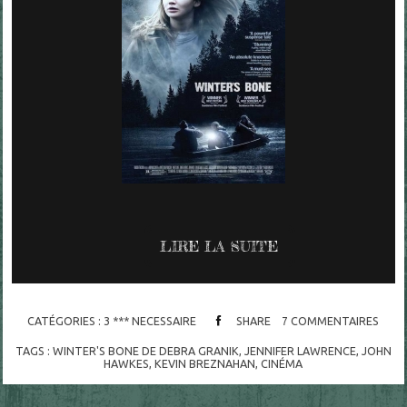
LIRE LA SUITE
CATÉGORIES :
3 *** NECESSAIRE
SHARE
7
COMMENTAIRES
TAGS :
WINTER'S BONE DE DEBRA GRANIK
,
JENNIFER LAWRENCE
,
JOHN
HAWKES
,
KEVIN BREZNAHAN
,
CINÉMA