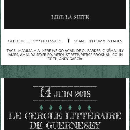
LIRE LA SUITE
CATÉGORIES :
3 *** NECESSAIRE
SHARE
11
COMMENTAIRES
TAGS :
MAMMA MIA ! HERE WE GO AGAIN DE OL PARKER
,
CINÉMA
,
LILY
JAMES
,
AMANDA SEYFRIED
,
MERYL STREEP
,
PIERCE BROSNAN
,
COLIN
FIRTH
,
ANDY GARCIA
14
JUIN 2018
LE CERCLE LITTÉRAIRE
DE GUERNESEY