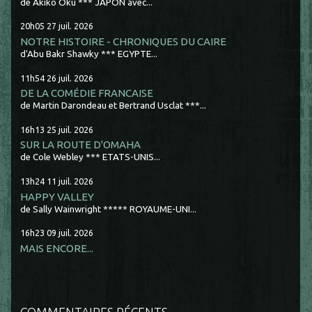
de Akiko Oku *** JAPON avec...
20h05
27
juil. 2026
NOTRE HISTOIRE - CHRONIQUES DU CAIRE
d'Abu Bakr Shawky *** EGYPTE...
11h54
26
juil. 2026
DE LA COMÉDIE FRANCAISE
de Martin Darondeau et Bertrand Usclat ***...
16h13
25
juil. 2026
SUR LA ROUTE D'OMAHA
de Cole Webley *** ETATS-UNIS...
13h24
11
juil. 2026
HAPPY VALLEY
de Sally Wainwright ***** ROYAUME-UNI...
16h23
09
juil. 2026
MAIS ENCORE...
COMMENTAIRES RÉCENTS