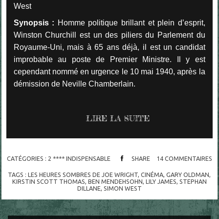
West
Synopsis :
Homme politique brillant et plein d’esprit,
Winston Churchill est un des piliers du Parlement du
Royaume-Uni, mais à 65 ans déjà, il est un candidat
improbable au poste de Premier Ministre. Il y est
cependant nommé en urgence le 10 mai 1940, après la
démission de Neville Chamberlain.
LIRE LA SUITE
CATÉGORIES :
2 **** INDISPENSABLE
SHARE
14
COMMENTAIRES
TAGS :
LES HEURES SOMBRES DE JOE WRIGHT
,
CINÉMA
,
GARY OLDMAN
,
KIRSTIN SCOTT THOMAS
,
BEN MENDEHSOHN
,
LILY JAMES
,
STEPHAN
DILLANE
,
SIMON WEST