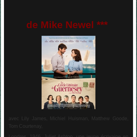
de Mike Newel ***
avec Lily James, Michiel Huisman, Matthew Goode,
Tom Courtenay,
Londres, 1946. Juliet Ashton, une jeune écrivaine en