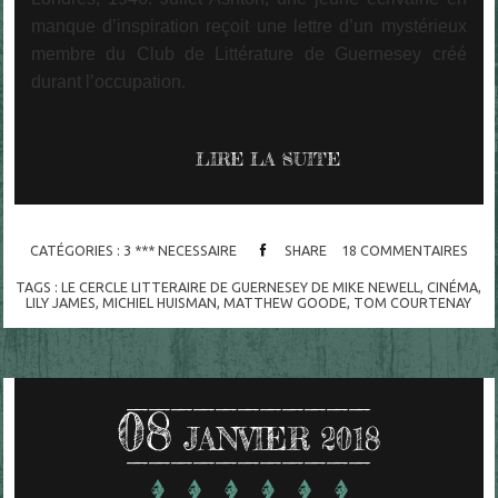
manque d’inspiration reçoit une lettre d’un mystérieux
membre du Club de Littérature de Guernesey créé
durant l’occupation.
LIRE LA SUITE
CATÉGORIES :
3 *** NECESSAIRE
SHARE
18
COMMENTAIRES
TAGS :
LE CERCLE LITTERAIRE DE GUERNESEY DE MIKE NEWELL
,
CINÉMA
,
LILY JAMES
,
MICHIEL HUISMAN
,
MATTHEW GOODE
,
TOM COURTENAY
08
JANVIER 2018