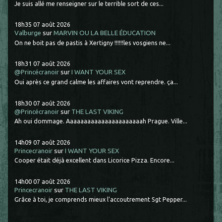
Je suis allé me renseigner sur le terrible sort de ces...
18h35
07
août 2026
Valburge
sur
MARVIN OU LA BELLE ÉDUCATION
On ne boit pas de pastis à Xertigny !!!!!!les vosgiens ne...
18h31
07
août 2026
@Princécranoir
sur
I WANT YOUR SEX
Oui après ce grand calme les affaires vont reprendre. ça...
18h30
07
août 2026
@Princécranoir
sur
THE LAST VIKING
Ah oui dommage. Aaaaaaaaaaaaaaaaaaaaaah Prague. Ville...
14h09
07
août 2026
Princecranoir
sur
I WANT YOUR SEX
Cooper était déjà excellent dans Licorice Pizza. Encore...
14h00
07
août 2026
Princecranoir
sur
THE LAST VIKING
Grâce à toi, je comprends mieux l'accoutrement Sgt Pepper...