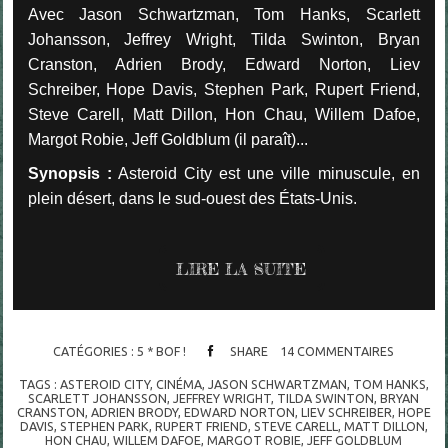
Avec Jason Schwartzman, Tom Hanks, Scarlett
Johansson, Jeffrey Wright, Tilda Swinton, Bryan
Cranston, Adrien Brody, Edward Norton, Liev
Schreiber, Hope Davis, Stephen Park, Rupert Friend,
Steve Carell, Matt Dillon, Hon Chau, Willem Dafoe,
Margot Robie, Jeff Goldblum (il paraît)...
Synopsis :
Asteroid City est une ville minuscule, en
plein désert, dans le sud-ouest des États-Unis.
LIRE LA SUITE
CATÉGORIES :
5 * BOF !
SHARE
14
COMMENTAIRES
TAGS :
ASTEROID CITY
,
CINÉMA
,
JASON SCHWARTZMAN
,
TOM HANKS
,
SCARLETT JOHANSSON
,
JEFFREY WRIGHT
,
TILDA SWINTON
,
BRYAN
CRANSTON
,
ADRIEN BRODY
,
EDWARD NORTON
,
LIEV SCHREIBER
,
HOPE
DAVIS
,
STEPHEN PARK
,
RUPERT FRIEND
,
STEVE CARELL
,
MATT DILLON
,
HON CHAU
,
WILLEM DAFOE
,
MARGOT ROBIE
,
JEFF GOLDBLUM