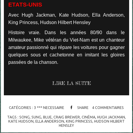
ETATS-UNIS
Avec Hugh Jackman, Kate Hudson, Ella Anderson,
King Princess, Hudson Hilbert Hensley
Histoire vraie. Dans les années 80/90 dans le
Milwaukee, Mike vétéran du Viet-Nam est un chanteur
amateur passionné qui répare les voitures pour gagner
quelques sous et cachetonne en imitant les gloires
passées de la chanson.
LIRE LA SUITE
CATÉGORIES :
3 *** NECESSAIRE
SHARE
4
COMMENTAIRES
TAGS :
SONG
,
SUNG
,
BLUE
,
CRAIG BREWER
,
CINÉMA
,
HUGH JACKMAN
,
KATE HUDSON
,
ELLA ANDERSON
,
KING PRINCESS
,
HUDSON HILBERT
HENSLEY