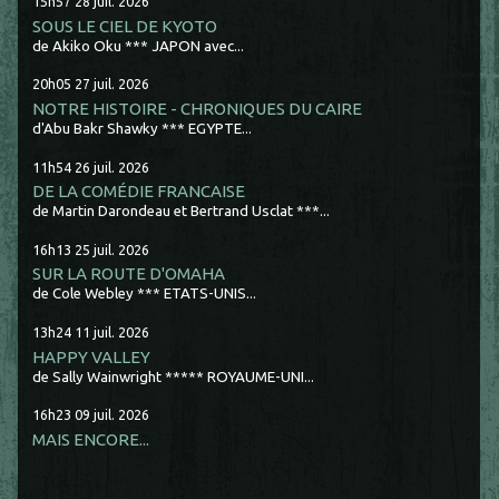
15h57
28
juil. 2026
SOUS LE CIEL DE KYOTO
de Akiko Oku *** JAPON avec...
20h05
27
juil. 2026
NOTRE HISTOIRE - CHRONIQUES DU CAIRE
d'Abu Bakr Shawky *** EGYPTE...
11h54
26
juil. 2026
DE LA COMÉDIE FRANCAISE
de Martin Darondeau et Bertrand Usclat ***...
16h13
25
juil. 2026
SUR LA ROUTE D'OMAHA
de Cole Webley *** ETATS-UNIS...
13h24
11
juil. 2026
HAPPY VALLEY
de Sally Wainwright ***** ROYAUME-UNI...
16h23
09
juil. 2026
MAIS ENCORE...