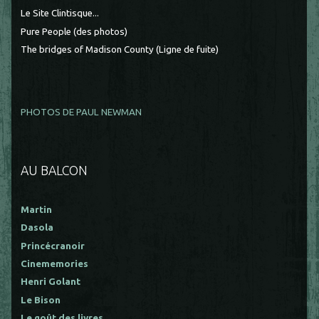
Le Site Clintisque...
Pure People (des photos)
The bridges of Madison County (Ligne de fuite)
PHOTOS DE PAUL NEWMAN
AU BALCON
Martin
Dasola
Princécranoir
Cinememories
Henri Golant
Le Bison
Le goût des livres