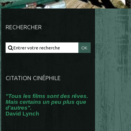
RECHERCHER
CITATION CINÉPHILE
"Tous les films sont des rêves.
Mais certains un peu plus que
d'autres".
David Lynch