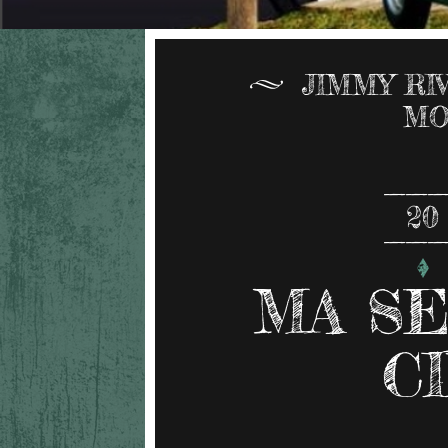
JIMMY RI
MO
20
MA SE
C