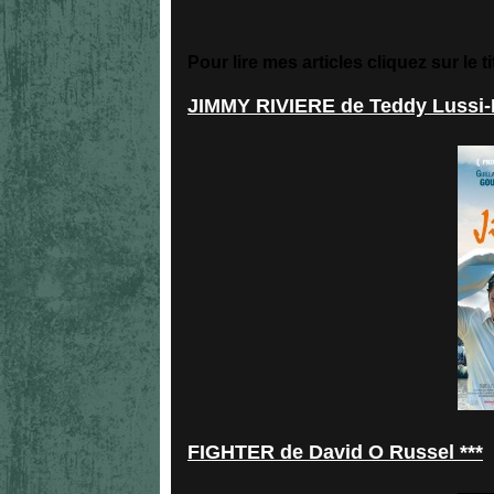
Pour lire mes articles cliquez sur le ti
JIMMY RIVIERE de Teddy Lussi-
FIGHTER de David O Russel ***