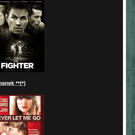
nek **(*)