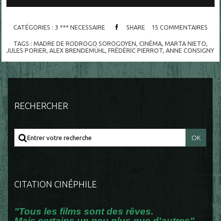
CATÉGORIES :
3 *** NECESSAIRE
SHARE
15
COMMENTAIRES
TAGS :
MADRE DE RODROGO SOROGOYEN
,
CINÉMA
,
MARTA NIETO
,
JULES PORIER
,
ALEX BRENDEMÜHL
,
FRÉDÉRIC PIERROT
,
ANNE CONSIGNY
RECHERCHER
CITATION CINÉPHILE
"Tous les films sont des rêves.
Mais certains un peu plus que d'autres".