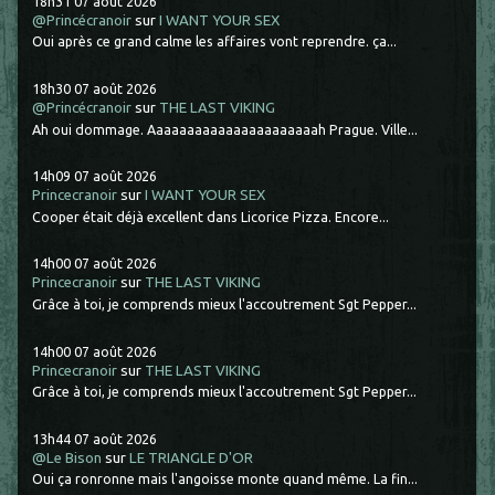
18h31
07
août 2026
@Princécranoir
sur
I WANT YOUR SEX
Oui après ce grand calme les affaires vont reprendre. ça...
18h30
07
août 2026
@Princécranoir
sur
THE LAST VIKING
Ah oui dommage. Aaaaaaaaaaaaaaaaaaaaaah Prague. Ville...
14h09
07
août 2026
Princecranoir
sur
I WANT YOUR SEX
Cooper était déjà excellent dans Licorice Pizza. Encore...
14h00
07
août 2026
Princecranoir
sur
THE LAST VIKING
Grâce à toi, je comprends mieux l'accoutrement Sgt Pepper...
14h00
07
août 2026
Princecranoir
sur
THE LAST VIKING
Grâce à toi, je comprends mieux l'accoutrement Sgt Pepper...
13h44
07
août 2026
@Le Bison
sur
LE TRIANGLE D'OR
Oui ça ronronne mais l'angoisse monte quand même. La fin...