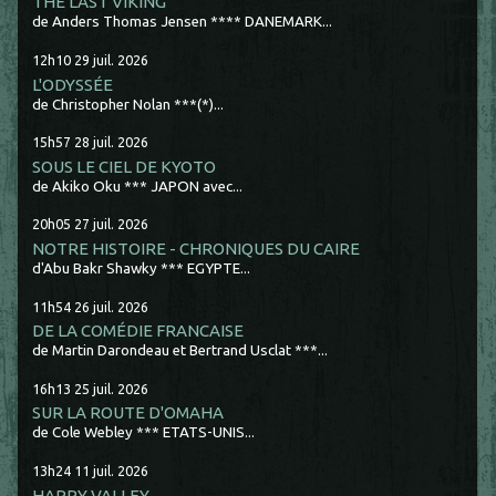
THE LAST VIKING
de Anders Thomas Jensen **** DANEMARK...
12h10
29
juil. 2026
L'ODYSSÉE
de Christopher Nolan ***(*)...
15h57
28
juil. 2026
SOUS LE CIEL DE KYOTO
de Akiko Oku *** JAPON avec...
20h05
27
juil. 2026
NOTRE HISTOIRE - CHRONIQUES DU CAIRE
d'Abu Bakr Shawky *** EGYPTE...
11h54
26
juil. 2026
DE LA COMÉDIE FRANCAISE
de Martin Darondeau et Bertrand Usclat ***...
16h13
25
juil. 2026
SUR LA ROUTE D'OMAHA
de Cole Webley *** ETATS-UNIS...
13h24
11
juil. 2026
HAPPY VALLEY