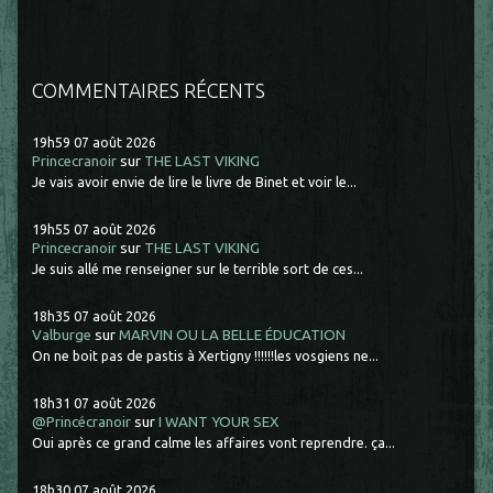
COMMENTAIRES RÉCENTS
19h59
07
août 2026
Princecranoir
sur
THE LAST VIKING
Je vais avoir envie de lire le livre de Binet et voir le...
19h55
07
août 2026
Princecranoir
sur
THE LAST VIKING
Je suis allé me renseigner sur le terrible sort de ces...
18h35
07
août 2026
Valburge
sur
MARVIN OU LA BELLE ÉDUCATION
On ne boit pas de pastis à Xertigny !!!!!!les vosgiens ne...
18h31
07
août 2026
@Princécranoir
sur
I WANT YOUR SEX
Oui après ce grand calme les affaires vont reprendre. ça...
18h30
07
août 2026