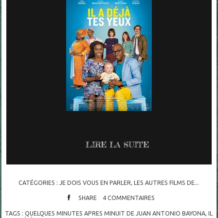
LIRE LA SUITE
CATÉGORIES :
JE DOIS VOUS EN PARLER
,
LES AUTRES FILMS DE...
SHARE
4
COMMENTAIRES
TAGS :
QUELQUES MINUTES APRES MINUIT DE JUAN ANTONIO BAYONA
,
IL