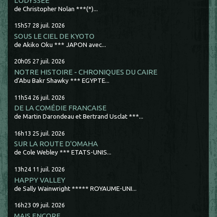
L'ODYSSÉE
de Christopher Nolan ***(*)...
15h57
28
juil. 2026
SOUS LE CIEL DE KYOTO
de Akiko Oku *** JAPON avec...
20h05
27
juil. 2026
NOTRE HISTOIRE - CHRONIQUES DU CAIRE
d'Abu Bakr Shawky *** EGYPTE...
11h54
26
juil. 2026
DE LA COMÉDIE FRANCAISE
de Martin Darondeau et Bertrand Usclat ***...
16h13
25
juil. 2026
SUR LA ROUTE D'OMAHA
de Cole Webley *** ETATS-UNIS...
13h24
11
juil. 2026
HAPPY VALLEY
de Sally Wainwright ***** ROYAUME-UNI...
16h23
09
juil. 2026
MAIS ENCORE...