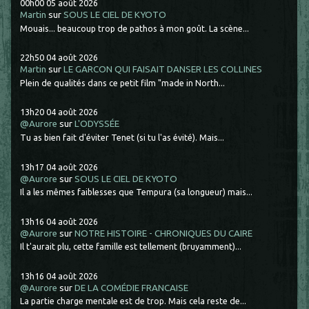
00h00
05
août 2026
Martin
sur
SOUS LE CIEL DE KYOTO
Mouais... beaucoup trop de pathos à mon goût. La scène...
22h50
04
août 2026
Martin
sur
LE GARCON QUI FAISAIT DANSER LES COLLINES
Plein de qualités dans ce petit film "made in North...
13h20
04
août 2026
@Aurore
sur
L'ODYSSÉE
Tu as bien fait d'éviter Tenet (si tu l'as évité). Mais...
13h17
04
août 2026
@Aurore
sur
SOUS LE CIEL DE KYOTO
Il a les mêmes faiblesses que Tempura (sa longueur) mais...
13h16
04
août 2026
@Aurore
sur
NOTRE HISTOIRE - CHRONIQUES DU CAIRE
Il t'aurait plu, cette famille est tellement (bruyamment)...
13h16
04
août 2026
@Aurore
sur
DE LA COMÉDIE FRANCAISE
La partie charge mentale est de trop. Mais cela reste de...