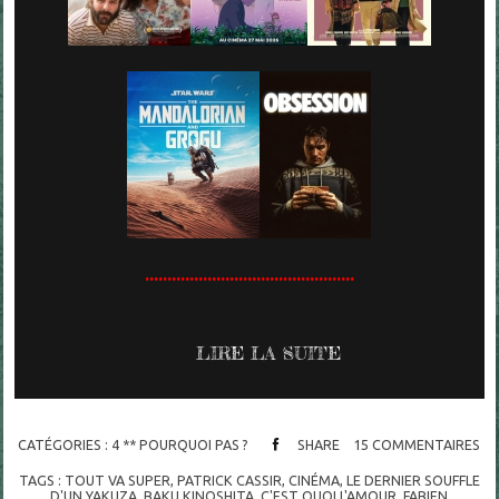
...............................................
LIRE LA SUITE
CATÉGORIES :
4 ** POURQUOI PAS ?
SHARE
15
COMMENTAIRES
TAGS :
TOUT VA SUPER
,
PATRICK CASSIR
,
CINÉMA
,
LE DERNIER SOUFFLE
D'UN YAKUZA
,
BAKU KINOSHITA
,
C'EST QUOI L'AMOUR
,
FABIEN