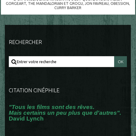
GORGEART
,
THE MANDALORIAN ET GROGU
,
JON FAVREAU
,
OBESSION
,
CURRY BARKER
RECHERCHER
CITATION CINÉPHILE
"Tous les films sont des rêves.
Mais certains un peu plus que d'autres".
David Lynch