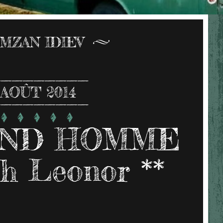
MZAN IDIEV
AOÛT 2014
AND HOMME
h Leonor **