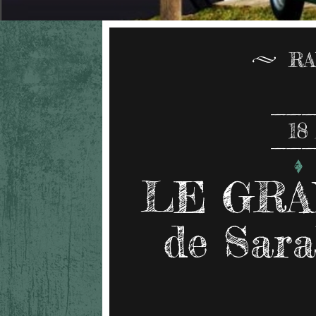
RA
18
LE GR
de Sara