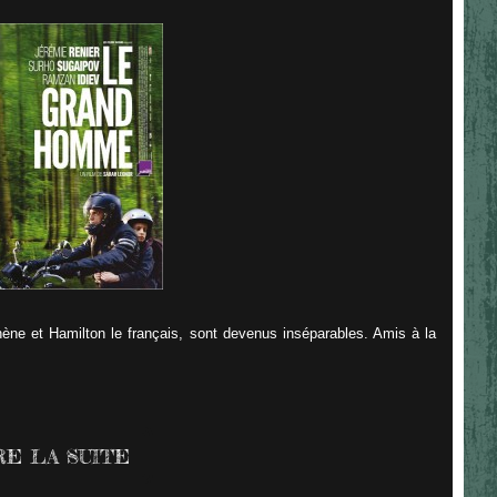
ène et Hamilton le français, sont devenus inséparables. Amis à la
RE LA SUITE