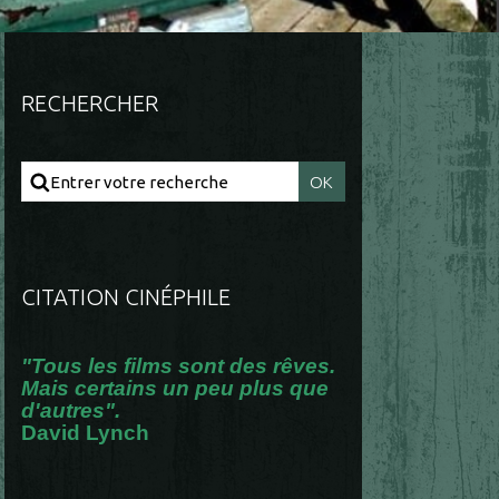
RECHERCHER
CITATION CINÉPHILE
"Tous les films sont des rêves.
Mais certains un peu plus que
d'autres".
David Lynch