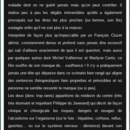
maladie dont on ne guérit jamais mais qu’on peut contrôler. Il
réalise peu à peu les dégâts irréversibles qu'elle a également
provoqués sur les êtres les plus proches (sa femme, son fils)
soulagés enfin qu’il ne soit plus à la maison.
Interpréter de façon plus qu’impeccable par un François Cluzet
abîmé, constamment dense et profond sans jamais être excessif
qui sait d’ailleurs exactement de quoi il est question, mais aussi
par quelques autres dont Michel Vuillermoz et Marilyne Canto, ce
film souffre de son manque de… souffrance ! Il n’y a pratiquement
jamais une tête qui dépasse dans ce scénario bien rangé qui aligne
des sentences thérapeutiques bien proprettes et prévisibles et où
personne ne semble ressentir le manque (ou si peu).
Les deux (donc trop rares) apparitions du médecin du centre (très
très étonnant et inquiétant Philippe du Janerand) qui décrit de façon
clinique et chirurgicale les risques, dangers et ravages de
l’alcoolisme sur l’organisme (sur le foie : hépatites, cirrhose, reflux,
gastrites… ou sur le système nerveux : démence) devant son