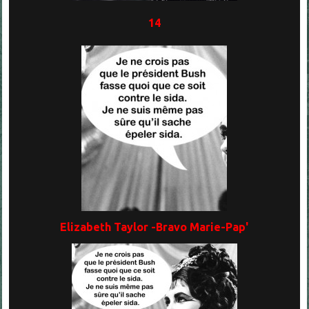
14
Elizabeth Taylor -Bravo Marie-Pap'