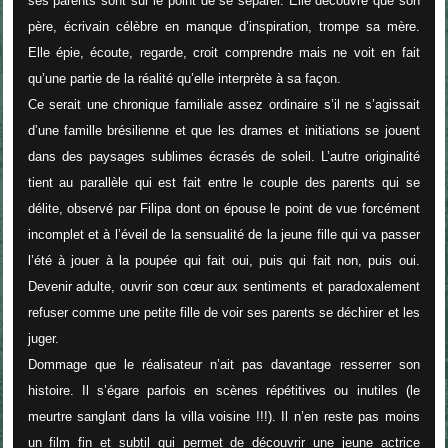
ses parents sont sur le point de se séparer. Elle découvre que son
père, écrivain célèbre en manque d’inspiration, trompe sa mère.
Elle épie, écoute, regarde, croit comprendre mais ne voit en fait
qu’une partie de la réalité qu’elle interprète à sa façon.
Ce serait une chronique familiale assez ordinaire s’il ne s’agissait
d’une famille brésilienne et que les drames et initiations se jouent
dans des paysages sublimes écrasés de soleil. L’autre originalité
tient au parallèle qui est fait entre le couple des parents qui se
délite, observé par Filipa dont on épouse le point de vue forcément
incomplet et à l’éveil de la sensualité de la jeune fille qui va passer
l’été à jouer à la poupée qui fait oui, puis qui fait non, puis oui.
Devenir adulte, ouvrir son cœur aux sentiments et paradoxalement
refuser comme une petite fille de voir ses parents se déchirer et les
juger.
Dommage que le réalisateur n’ait pas davantage resserrer son
histoire. Il s’égare parfois en scènes répétitives ou inutiles (le
meurtre sanglant dans la villa voisine !!!). Il n’en reste pas moins
un film fin et subtil qui permet de découvrir une jeune actrice