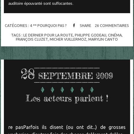
auditoire épouvanté sont suffocantes.
CATÉGORIES :
4 ** POURQUOI PAS ?
SHARE
26
COMMENTAIRES
TAGS :
LE DERNIER POUR LA ROUTE
,
PHILIPPE GODEAU
,
CINÉMA
,
FRANÇOIS CLUZET
,
MICHER VUILLERMOZ
,
MARYLIN CANTO
28
SEPTEMBRE 2009
Les acteurs parlent !
re pasParfois ils disent (ou ont dit...) de grosses