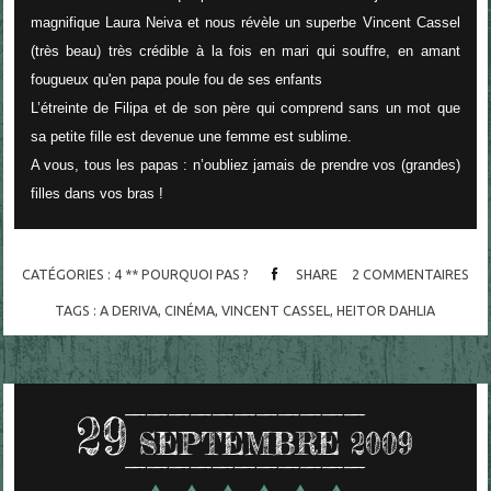
magnifique Laura Neiva et nous révèle un superbe Vincent Cassel
(très beau) très crédible à la fois en mari qui souffre, en amant
fougueux qu'en papa poule fou de ses enfants
L’étreinte de Filipa et de son père qui comprend sans un mot que
sa petite fille est devenue une femme est sublime.
A vous, tous les papas : n’oubliez jamais de prendre vos (grandes)
filles dans vos bras !
CATÉGORIES :
4 ** POURQUOI PAS ?
SHARE
2
COMMENTAIRES
TAGS :
A DERIVA
,
CINÉMA
,
VINCENT CASSEL
,
HEITOR DAHLIA
29
SEPTEMBRE 2009