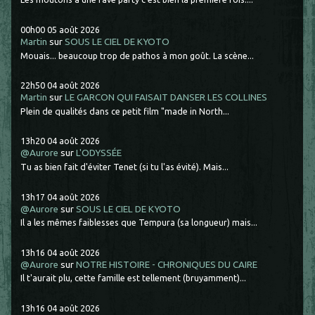
00h00
05
août 2026
Martin
sur
SOUS LE CIEL DE KYOTO
Mouais... beaucoup trop de pathos à mon goût. La scène...
22h50
04
août 2026
Martin
sur
LE GARCON QUI FAISAIT DANSER LES COLLINES
Plein de qualités dans ce petit film "made in North...
13h20
04
août 2026
@Aurore
sur
L'ODYSSÉE
Tu as bien fait d'éviter Tenet (si tu l'as évité). Mais...
13h17
04
août 2026
@Aurore
sur
SOUS LE CIEL DE KYOTO
Il a les mêmes faiblesses que Tempura (sa longueur) mais...
13h16
04
août 2026
@Aurore
sur
NOTRE HISTOIRE - CHRONIQUES DU CAIRE
Il t'aurait plu, cette famille est tellement (bruyamment)...
13h16
04
août 2026