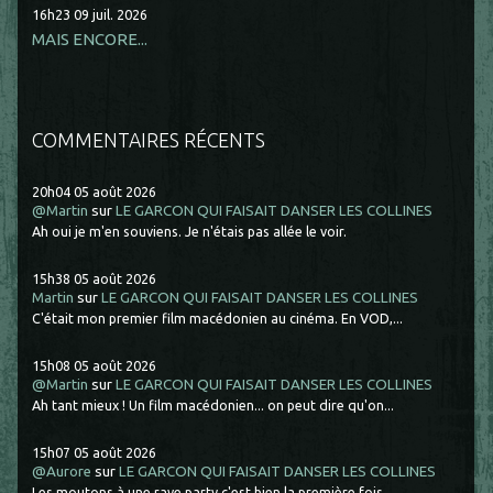
16h23
09
juil. 2026
MAIS ENCORE...
COMMENTAIRES RÉCENTS
20h04
05
août 2026
@Martin
sur
LE GARCON QUI FAISAIT DANSER LES COLLINES
Ah oui je m'en souviens. Je n'étais pas allée le voir.
15h38
05
août 2026
Martin
sur
LE GARCON QUI FAISAIT DANSER LES COLLINES
C'était mon premier film macédonien au cinéma. En VOD,...
15h08
05
août 2026
@Martin
sur
LE GARCON QUI FAISAIT DANSER LES COLLINES
Ah tant mieux ! Un film macédonien... on peut dire qu'on...
15h07
05
août 2026
@Aurore
sur
LE GARCON QUI FAISAIT DANSER LES COLLINES
Les moutons à une rave party c'est bien la première fois....