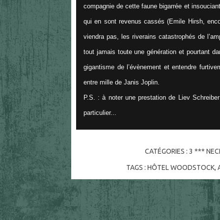
compagnie de cette faune bigarrée et insoucian
qui en sont revenus cassés (Emile Hirsh, enco
viendra pas, les riverains catastrophés de l’am
tout jamais toute une génération et pourtant dan
gigantisme de l’évènement et entendre furtiv
entre mille de Janis Joplin.
P.S. : à noter une prestation de Liev Schreibe
particulier...
CATÉGORIES :
3 *** NE
TAGS :
HÔTEL WOODSTOCK
,