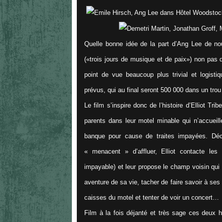
Quelle bonne idée de la part d’Ang Lee de nou
(«
trois jours de musique et de paix
») non pas 
point de vue beaucoup plus trivial et logist
prévus, qui au final seront 500 000 dans un tro
Le film s’inspire donc de l’histoire d’Elliot Tri
parents dans leur motel minable qui n’accueil
banque pour cause de traites impayées. Déco
« menacent » d’affluer, Elliot contacte les
impayable) et leur propose le champ voisin qui l
aventure de sa vie, tacher de faire savoir à ses 
caisses du motel et tenter de voir un concert…
Film à la fois déjanté et très sage ces deux 