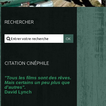
RECHERCHER
CITATION CINÉPHILE
"Tous les films sont des rêves.
Mais certains un peu plus que
d'autres".
David Lynch