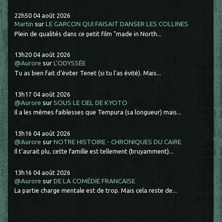
22h50
04
août 2026
Martin
sur
LE GARCON QUI FAISAIT DANSER LES COLLINES
Plein de qualités dans ce petit film "made in North...
13h20
04
août 2026
@Aurore
sur
L'ODYSSÉE
Tu as bien fait d'éviter Tenet (si tu l'as évité). Mais...
13h17
04
août 2026
@Aurore
sur
SOUS LE CIEL DE KYOTO
Il a les mêmes faiblesses que Tempura (sa longueur) mais...
13h16
04
août 2026
@Aurore
sur
NOTRE HISTOIRE - CHRONIQUES DU CAIRE
Il t'aurait plu, cette famille est tellement (bruyamment)...
13h16
04
août 2026
@Aurore
sur
DE LA COMÉDIE FRANCAISE
La partie charge mentale est de trop. Mais cela reste de...