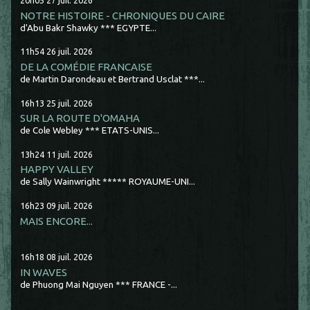
20h05
27
juil. 2026
NOTRE HISTOIRE - CHRONIQUES DU CAIRE
d'Abu Bakr Shawky *** EGYPTE...
11h54
26
juil. 2026
DE LA COMÉDIE FRANCAISE
de Martin Darondeau et Bertrand Usclat ***...
16h13
25
juil. 2026
SUR LA ROUTE D'OMAHA
de Cole Webley *** ETATS-UNIS...
13h24
11
juil. 2026
HAPPY VALLEY
de Sally Wainwright ***** ROYAUME-UNI...
16h23
09
juil. 2026
MAIS ENCORE...
16h18
08
juil. 2026
IN WAVES
de Phuong Mai Nguyen *** FRANCE -...