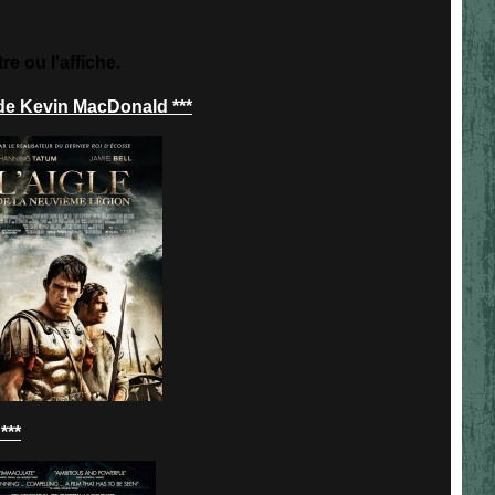
tre ou l'affiche.
e Kevin MacDonald
***
***