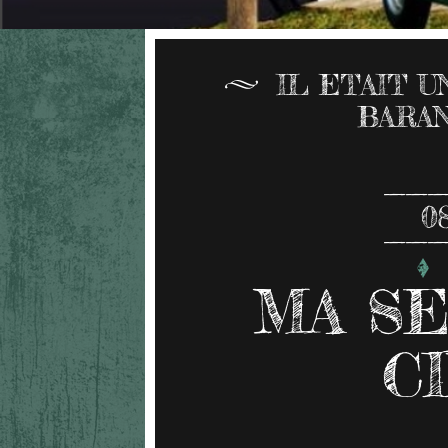
IL ETAIT 
BARA
0
MA SE
C