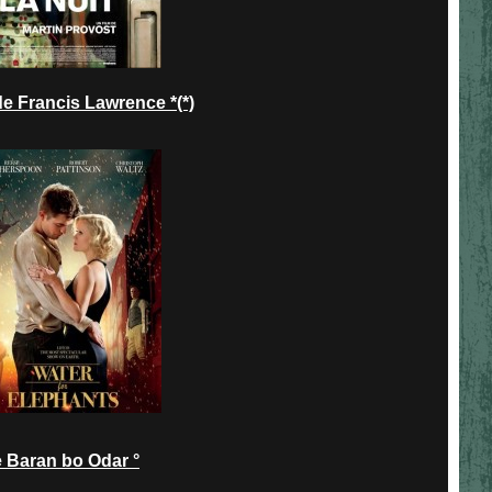
Francis Lawrence *(*)
Baran bo Odar °