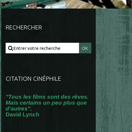
RECHERCHER
CITATION CINÉPHILE
"Tous les films sont des rêves.
Mais certains un peu plus que
d'autres".
David Lynch