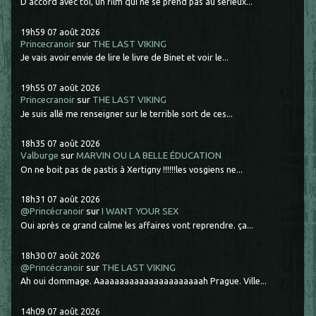
D'accord avec toi, un film qui ne se prend pas au sérieux...
19h59
07
août 2026
Princecranoir
sur
THE LAST VIKING
Je vais avoir envie de lire le livre de Binet et voir le...
19h55
07
août 2026
Princecranoir
sur
THE LAST VIKING
Je suis allé me renseigner sur le terrible sort de ces...
18h35
07
août 2026
Valburge
sur
MARVIN OU LA BELLE ÉDUCATION
On ne boit pas de pastis à Xertigny !!!!!!les vosgiens ne...
18h31
07
août 2026
@Princécranoir
sur
I WANT YOUR SEX
Oui après ce grand calme les affaires vont reprendre. ça...
18h30
07
août 2026
@Princécranoir
sur
THE LAST VIKING
Ah oui dommage. Aaaaaaaaaaaaaaaaaaaaaah Prague. Ville...
14h09
07
août 2026