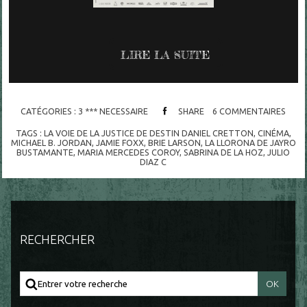
LIRE LA SUITE
CATÉGORIES :
3 *** NECESSAIRE
SHARE
6
COMMENTAIRES
TAGS :
LA VOIE DE LA JUSTICE DE DESTIN DANIEL CRETTON
,
CINÉMA
,
MICHAEL B. JORDAN
,
JAMIE FOXX
,
BRIE LARSON
,
LA LLORONA DE JAYRO
BUSTAMANTE
,
MARIA MERCEDES COROY
,
SABRINA DE LA HOZ
,
JULIO
DIAZ C
RECHERCHER