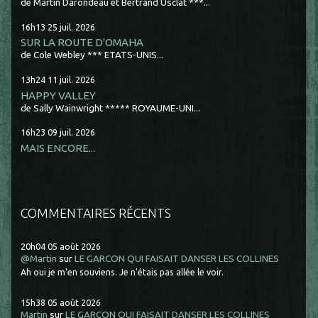
de Martin Darondeau et Bertrand Usclat ***...
16h13
25
juil. 2026
SUR LA ROUTE D'OMAHA
de Cole Webley *** ETATS-UNIS...
13h24
11
juil. 2026
HAPPY VALLEY
de Sally Wainwright ***** ROYAUME-UNI...
16h23
09
juil. 2026
MAIS ENCORE...
COMMENTAIRES RÉCENTS
20h04
05
août 2026
@Martin
sur
LE GARCON QUI FAISAIT DANSER LES COLLINES
Ah oui je m'en souviens. Je n'étais pas allée le voir.
15h38
05
août 2026
Martin
sur
LE GARCON QUI FAISAIT DANSER LES COLLINES