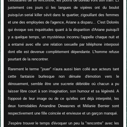
célibataires de se rencontrer, les potins de bureau vont bon train. Et
justement ces jours ci les langues de vipères ont du boulot
puisqu'un serial killer sévit dans le quartier, zigouillant des femmes
et une des employées de l'agence, Ariane a disparu... C'est Dolorès
qui évoque ses inquiétudes quant à la disparition d'Ariane puisqu'il
y a quelque temps, un mystérieux inconnu l'appelle chaque nuit et
a entamé avec elle une relation sexuelle par téléphone interposé
dont elle est devenue complètement dépendante. L'homme refuse
pourtant de la rencontrer.
Rarement le terme "jouer" n'aura aussi bien collé aux acteurs tant
cette fantaisie burlesque non dénuée d'émotion vers le
dénouement, semble être une sucrerie débridée où chacun a pu
laisser libre court à son imagination, son humour et sa légéreté. A
l'opposé de leur image ou de ce qu'elles ont déjà interprété, les
deux formidables Amandine Dewasnes et Mélanie Bernier sont
respectivement une fille coincée et envieuse et un garçon manqué.
J'espère trouver le temps d'évoquer un peu la "rencontre" avec les