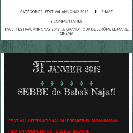
CATÉGORIES :
FESTIVAL ANNONAY 2012
SHARE
2
COMMENTAIRES
TAGS :
FESTIVAL ANNONAY 2012
,
LE GRAND'TOUR DE JERÔME LE MAIRE
,
CINÉMA
31
JANVIER 2012
SEBBE de Babak Najafi
FESTIVAL INTERNATIONAL DU PREMIER FILM D'ANNONAY
FILM EN COMPETITION - SUEDE/FINLANDE