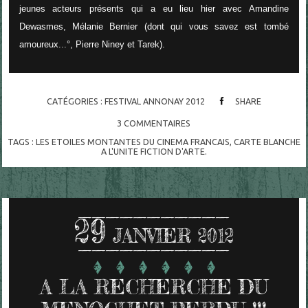
jeunes acteurs présents qui a eu lieu hier avec Amandine
Dewasmes, Mélanie Bernier (dont qui vous savez est tombé
amoureux...°, Pierre Niney et Tarek).
CATÉGORIES :
FESTIVAL ANNONAY 2012
SHARE
3
COMMENTAIRES
TAGS :
LES ETOILES MONTANTES DU CINEMA FRANCAIS
,
CARTE BLANCHE
A L'UNITE FICTION D'ARTE.
29
JANVIER 2012
A LA RECHERCHE DU