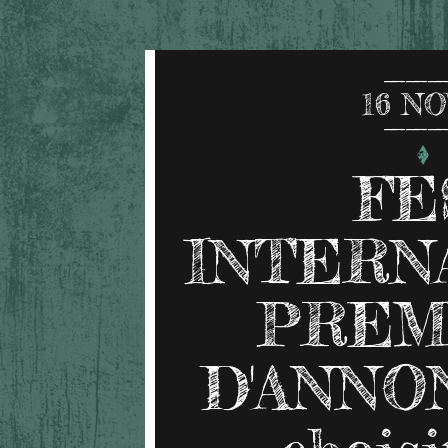
16
NO
FE
INTERN
PREM
D'ANNON