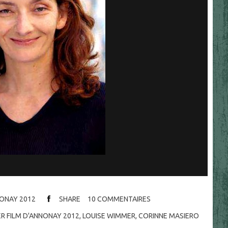
NONAY 2012
SHARE
10
COMMENTAIRES
ER FILM D'ANNONAY 2012
,
LOUISE WIMMER
,
CORINNE MASIERO