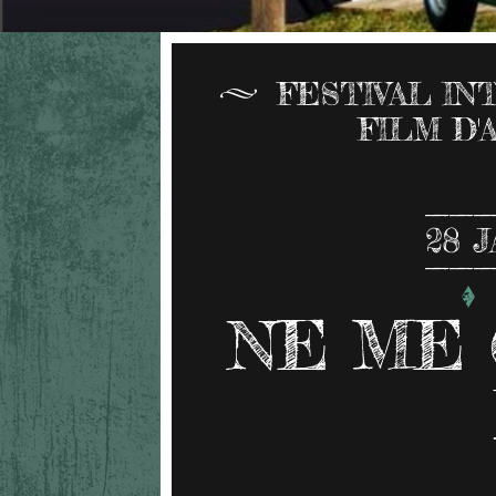
FESTIVAL I
FILM D'
28
J
NE ME