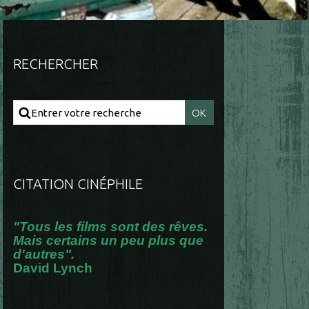
RECHERCHER
CITATION CINÉPHILE
"Tous les films sont des rêves.
Mais certains un peu plus que
d'autres".
David Lynch