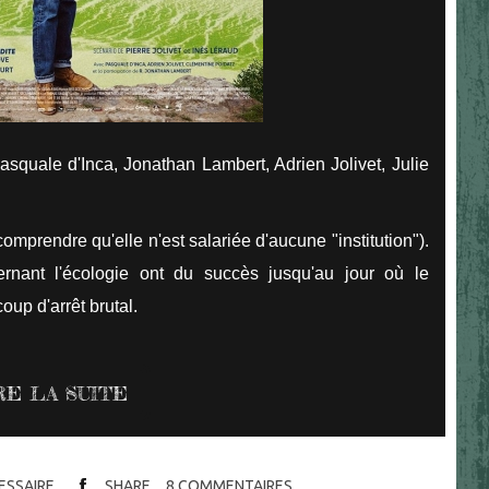
squale d'Inca, Jonathan Lambert, Adrien Jolivet, Julie
comprendre qu'elle n'est salariée d'aucune "institution").
rnant l'écologie ont du succès jusqu'au jour où le
oup d'arrêt brutal.
RE LA SUITE
CESSAIRE
SHARE
8
COMMENTAIRES