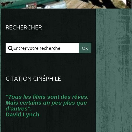
RECHERCHER
CITATION CINÉPHILE
"Tous les films sont des rêves.
Mais certains un peu plus que
d'autres".
David Lynch