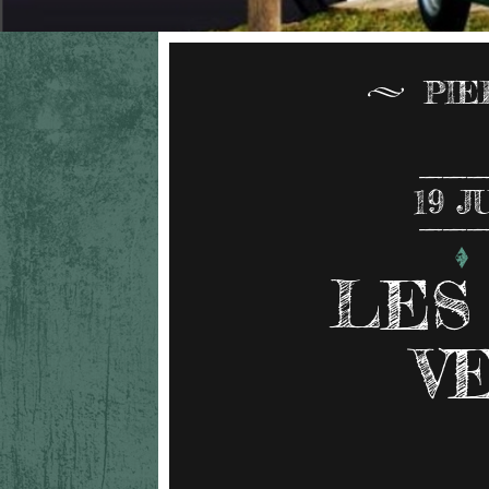
PIE
19
J
LES
V