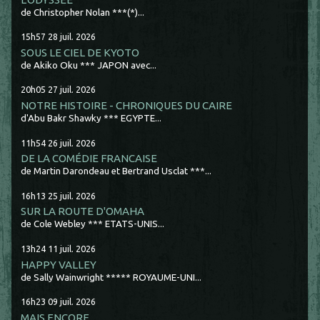
de Christopher Nolan ***(*)...
15h57
28
juil. 2026
SOUS LE CIEL DE KYOTO
de Akiko Oku *** JAPON avec...
20h05
27
juil. 2026
NOTRE HISTOIRE - CHRONIQUES DU CAIRE
d'Abu Bakr Shawky *** EGYPTE...
11h54
26
juil. 2026
DE LA COMÉDIE FRANCAISE
de Martin Darondeau et Bertrand Usclat ***...
16h13
25
juil. 2026
SUR LA ROUTE D'OMAHA
de Cole Webley *** ETATS-UNIS...
13h24
11
juil. 2026
HAPPY VALLEY
de Sally Wainwright ***** ROYAUME-UNI...
16h23
09
juil. 2026
MAIS ENCORE...