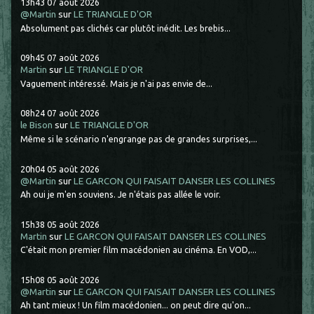
13h43
07
août 2026
@Martin
sur
LE TRIANGLE D'OR
Absolument pas clichés car plutôt inédit. Les brebis...
09h45
07
août 2026
Martin
sur
LE TRIANGLE D'OR
Vaguement intéressé. Mais je n'ai pas envie de...
08h24
07
août 2026
le Bison
sur
LE TRIANGLE D'OR
Même si le scénario n'engrange pas de grandes surprises,...
20h04
05
août 2026
@Martin
sur
LE GARCON QUI FAISAIT DANSER LES COLLINES
Ah oui je m'en souviens. Je n'étais pas allée le voir.
15h38
05
août 2026
Martin
sur
LE GARCON QUI FAISAIT DANSER LES COLLINES
C'était mon premier film macédonien au cinéma. En VOD,...
15h08
05
août 2026
@Martin
sur
LE GARCON QUI FAISAIT DANSER LES COLLINES
Ah tant mieux ! Un film macédonien... on peut dire qu'on...