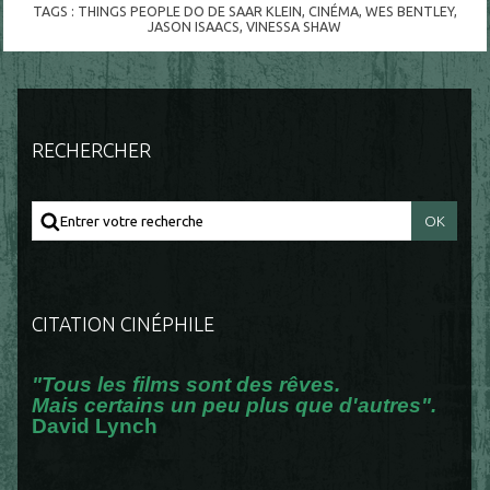
TAGS :
THINGS PEOPLE DO DE SAAR KLEIN
,
CINÉMA
,
WES BENTLEY
,
JASON ISAACS
,
VINESSA SHAW
RECHERCHER
CITATION CINÉPHILE
"Tous les films sont des rêves.
Mais certains un peu plus que d'autres".
David Lynch