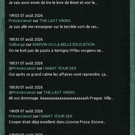
Je vais avoir envie de lire le livre de Binet et voir le...
19h55
07
août 2026
Princecranoir
sur
THE LAST VIKING
Je suis allé me renseigner sur le terrible sort de ces...
18h35
07
août 2026
Valburge
sur
MARVIN OU LA BELLE ÉDUCATION
On ne boit pas de pastis à Xertigny !!!!!!les vosgiens ne...
18h31
07
août 2026
@Princécranoir
sur
I WANT YOUR SEX
Oui après ce grand calme les affaires vont reprendre. ça...
18h30
07
août 2026
@Princécranoir
sur
THE LAST VIKING
Ah oui dommage. Aaaaaaaaaaaaaaaaaaaaaah Prague. Ville...
14h09
07
août 2026
Princecranoir
sur
I WANT YOUR SEX
Cooper était déjà excellent dans Licorice Pizza. Encore...
14h00
07
août 2026