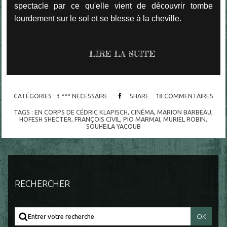
spectacle par ce qu'elle vient de découvrir tombe
lourdement sur le sol et se blesse à la cheville.
LIRE LA SUITE
CATÉGORIES :
3 *** NECESSAIRE
SHARE
18
COMMENTAIRES
TAGS :
EN CORPS DE CÉDRIC KLAPISCH
,
CINÉMA
,
MARION BARBEAU
,
HOFESH SHECTER
,
FRANÇOIS CIVIL
,
PIO MARMAÏ
,
MURIEL ROBIN
,
SOUHEILA YACOUB
RECHERCHER