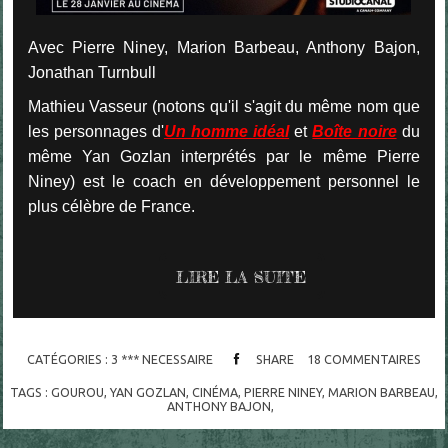
Avec Pierre Niney, Marion Barbeau, Anthony Bajon,
Jonathan Turnbull
Mathieu Vasseur (notons qu'il s'agit du même nom que
les personnages d'
Un homme idéal
et
Boîte noire
du
même Yan Gozlan interprétés par le même Pierre
Niney) est le coach en développement personnel le
plus célèbre de France.
LIRE LA SUITE
CATÉGORIES :
3 *** NECESSAIRE
SHARE
18
COMMENTAIRES
TAGS :
GOUROU
,
YAN GOZLAN
,
CINÉMA
,
PIERRE NINEY
,
MARION BARBEAU
,
ANTHONY BAJON
,