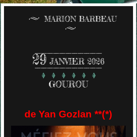
MARION BARBEAU
29
JANVIER 2026
GOUROU
de Yan Gozlan **(*)