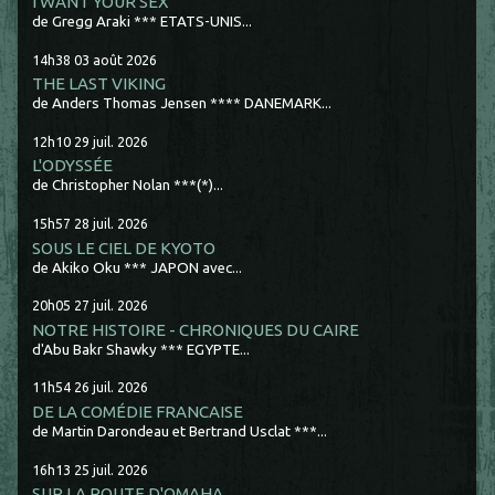
I WANT YOUR SEX
de Gregg Araki *** ETATS-UNIS...
14h38
03
août 2026
THE LAST VIKING
de Anders Thomas Jensen **** DANEMARK...
12h10
29
juil. 2026
L'ODYSSÉE
de Christopher Nolan ***(*)...
15h57
28
juil. 2026
SOUS LE CIEL DE KYOTO
de Akiko Oku *** JAPON avec...
20h05
27
juil. 2026
NOTRE HISTOIRE - CHRONIQUES DU CAIRE
d'Abu Bakr Shawky *** EGYPTE...
11h54
26
juil. 2026
DE LA COMÉDIE FRANCAISE
de Martin Darondeau et Bertrand Usclat ***...
16h13
25
juil. 2026
SUR LA ROUTE D'OMAHA