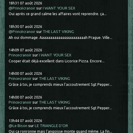
18h31
07
août 2026
@Princécranoir
sur
I WANT YOUR SEX
Oui après ce grand calme les affaires vont reprendre. ça...
18h30
07
août 2026
@Princécranoir
sur
THE LAST VIKING
Ah oui dommage. Aaaaaaaaaaaaaaaaaaaaaah Prague. Ville...
14h09
07
août 2026
Princecranoir
sur
I WANT YOUR SEX
Cooper était déjà excellent dans Licorice Pizza. Encore...
14h00
07
août 2026
Princecranoir
sur
THE LAST VIKING
Grâce à toi, je comprends mieux l'accoutrement Sgt Pepper...
14h00
07
août 2026
Princecranoir
sur
THE LAST VIKING
Grâce à toi, je comprends mieux l'accoutrement Sgt Pepper...
13h44
07
août 2026
@Le Bison
sur
LE TRIANGLE D'OR
Oui ça ronronne mais l'angoisse monte quand même. La fin...