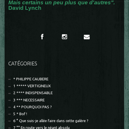
Mais certains un peu plus que d'autres".
David Lynch
CATÉGORIES
* PHILIPPE CAUBERE
1 ***** VERTIGINEUX
2 **** INDISPENSABLE
3 *** NECESSAIRE
4 ** POURQUOI PAS ?
5 * Bof !
6 ° Que suis-je allée faire dans cette galère ?
7 °° En route vers le néant absolu