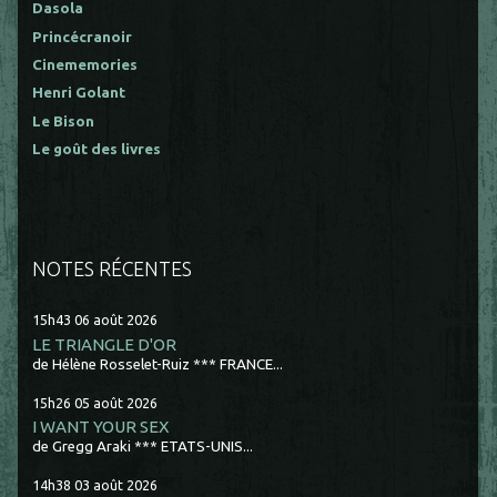
Dasola
Princécranoir
Cinememories
Henri Golant
Le Bison
Le goût des livres
NOTES RÉCENTES
15h43
06
août 2026
LE TRIANGLE D'OR
de Hélène Rosselet-Ruiz *** FRANCE...
15h26
05
août 2026
I WANT YOUR SEX
de Gregg Araki *** ETATS-UNIS...
14h38
03
août 2026