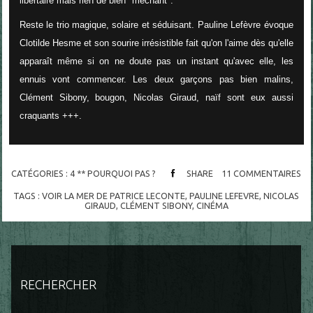
libertaire mais rien de bien "méchant".
Reste le trio magique, solaire et séduisant. Pauline Lefèvre évoque
Clotilde Hesme et son sourire irrésistible fait qu'on l'aime dès qu'elle
apparaît même si on ne doute pas un instant
qu'avec elle, les
ennuis vont commencer. Les deux garçons pas bien malins,
Clément Sibony, bougon, Nicolas Giraud, naïf sont eux aussi
craquants +++.
CATÉGORIES :
4 ** POURQUOI PAS ?
SHARE
11
COMMENTAIRES
TAGS :
VOIR LA MER DE PATRICE LECONTE
,
PAULINE LEFEVRE
,
NICOLAS
GIRAUD
,
CLÉMENT SIBONY
,
CINÉMA
RECHERCHER