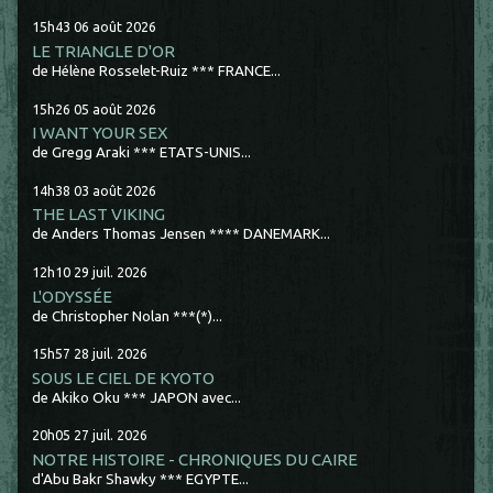
15h43
06
août 2026
LE TRIANGLE D'OR
de Hélène Rosselet-Ruiz *** FRANCE...
15h26
05
août 2026
I WANT YOUR SEX
de Gregg Araki *** ETATS-UNIS...
14h38
03
août 2026
THE LAST VIKING
de Anders Thomas Jensen **** DANEMARK...
12h10
29
juil. 2026
L'ODYSSÉE
de Christopher Nolan ***(*)...
15h57
28
juil. 2026
SOUS LE CIEL DE KYOTO
de Akiko Oku *** JAPON avec...
20h05
27
juil. 2026
NOTRE HISTOIRE - CHRONIQUES DU CAIRE
d'Abu Bakr Shawky *** EGYPTE...