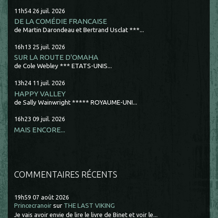
11h54
26
juil. 2026
DE LA COMÉDIE FRANCAISE
de Martin Darondeau et Bertrand Usclat ***...
16h13
25
juil. 2026
SUR LA ROUTE D'OMAHA
de Cole Webley *** ETATS-UNIS...
13h24
11
juil. 2026
HAPPY VALLEY
de Sally Wainwright ***** ROYAUME-UNI...
16h23
09
juil. 2026
MAIS ENCORE...
COMMENTAIRES RÉCENTS
19h59
07
août 2026
Princecranoir
sur
THE LAST VIKING
Je vais avoir envie de lire le livre de Binet et voir le...