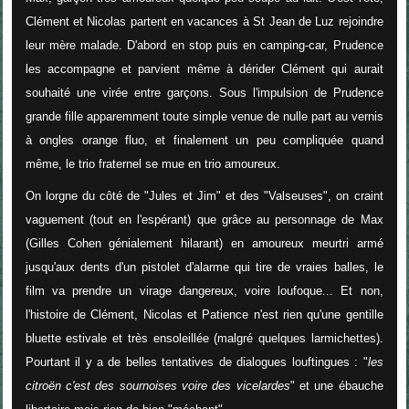
Clément et Nicolas partent en vacances à St Jean de Luz rejoindre
leur mère malade. D'abord en stop puis en camping-car, Prudence
les accompagne et parvient même à dérider Clément qui aurait
souhaité une virée entre garçons. Sous l'impulsion de Prudence
grande fille apparemment toute simple venue de nulle part au vernis
à ongles orange fluo, et finalement un peu compliquée quand
même, le trio fraternel se mue en trio amoureux.
On lorgne du côté de "Jules et Jim" et des "Valseuses", on craint
vaguement (tout en l'espérant) que grâce au personnage de Max
(Gilles Cohen génialement hilarant) en amoureux meurtri armé
jusqu'aux dents d'un pistolet d'alarme qui tire de vraies balles, le
film va prendre un virage dangereux, voire loufoque... Et non,
l'histoire de Clément, Nicolas et Patience n'est rien qu'une gentille
bluette estivale et très ensoleillée (malgré quelques larmichettes).
Pourtant il y a de belles tentatives de dialogues louftingues : "
les
citroën c'est des sournoises voire des vicelardes
" et une ébauche