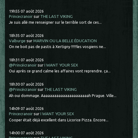
19h55
07
août 2026
Princecranoir
sur
THE LAST VIKING
Je suis allé me renseigner sur le terrible sort de ces...
18h35
07
août 2026
Valburge
sur
MARVIN OU LA BELLE ÉDUCATION
On ne boit pas de pastis à Xertigny !!!!!!les vosgiens ne...
18h31
07
août 2026
@Princécranoir
sur
I WANT YOUR SEX
Oui après ce grand calme les affaires vont reprendre. ça...
18h30
07
août 2026
@Princécranoir
sur
THE LAST VIKING
Ah oui dommage. Aaaaaaaaaaaaaaaaaaaaaah Prague. Ville...
14h09
07
août 2026
Princecranoir
sur
I WANT YOUR SEX
Cooper était déjà excellent dans Licorice Pizza. Encore...
14h00
07
août 2026